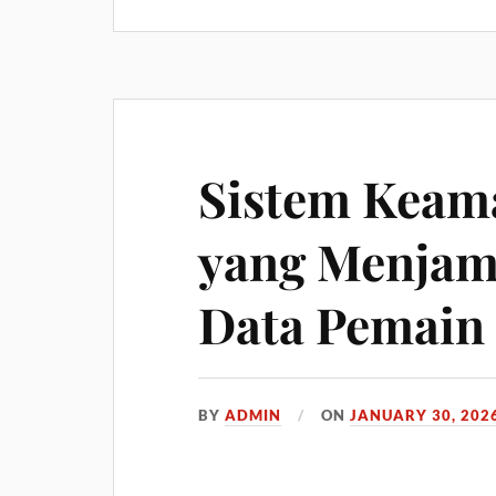
Sistem Keama
yang Menja
Data Pemain
BY
ADMIN
ON
JANUARY 30, 202