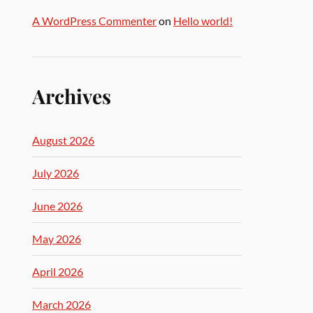
A WordPress Commenter
on
Hello world!
Archives
August 2026
July 2026
June 2026
May 2026
April 2026
March 2026