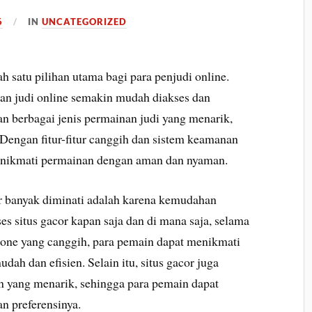
6
IN
UNCATEGORIZED
h satu pilihan utama bagi para penjudi online.
an judi online semakin mudah diakses dan
an berbagai jenis permainan judi yang menarik,
. Dengan fitur-fitur canggih dan sistem keamanan
enikmati permainan dengan aman dan nyaman.
or banyak diminati adalah karena kemudahan
s situs gacor kapan saja dan di mana saja, selama
hone yang canggih, para pemain dapat menikmati
dah dan efisien. Selain itu, situs gacor juga
 yang menarik, sehingga para pemain dapat
n preferensinya.