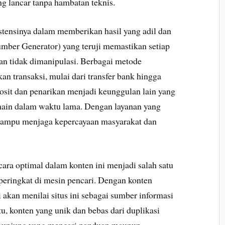
 lancar tanpa hambatan teknis.
istensinya dalam memberikan hasil yang adil dan
ber Generator) yang teruji memastikan setiap
an tidak dimanipulasi. Berbagai metode
transaksi, mulai dari transfer bank hingga
osit dan penarikan menjadi keunggulan lain yang
ain dalam waktu lama. Dengan layanan yang
i mampu menjaga kepercayaan masyarakat dan
cara optimal dalam konten ini menjadi salah satu
peringkat di mesin pencari. Dengan konten
 akan menilai situs ini sebagai sumber informasi
tu, konten yang unik dan bebas dari duplikasi
gunjung yang mencari panduan maupun