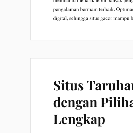
pengalaman bermain terbaik. Optimas
digital, sehingga situs gacor mampu 
Situs Taruha
dengan Pilih
Lengkap