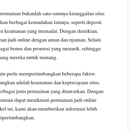
rmainan bukanlah satu-satunya keunggulan situs
rkan berbagai kemudahan lainnya, seperti deposit
tem keamanan yang memadai. Dengan demikian,
an judi online dengan aman dan nyaman. Selain
rbagai bonus dan promosi yang menarik, sehingga
uang mereka untuk menang.
ain perlu mempertimbangkan beberapa faktor.
bangkan adalah keamanan dan kepercayaan situs,
berbagai jenis permainan yang ditawarkan. Dengan
 pemain dapat menikmati permainan judi online
el ini, kami akan memberikan informasi lebih
 dipertimbangkan.