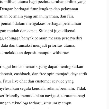
tu pilihan utama bagi pecinta taruhan online yang
engan berbagai fitur lengkap dan pelayanan
aman bermain yang aman, nyaman, dan fair.
 pemain dalam mengakses berbagai permainan
ngan mudah dan cepat. Situs ini juga dikenal
gi, sehingga banyak pemain merasa percaya diri
ta dan transaksi menjadi prioritas utama,
at melakukan deposit maupun withdraw.
berbagai bonus menarik yang dapat meningkatkan
posit, cashback, dan free spin menjadi daya tarik
. Fitur live chat dan customer service yang
yelesaikan segala kendala selama bermain. Tidak
ser-friendly memudahkan navigasi, terutama bagi
ngan teknologi terbaru, situs ini mampu