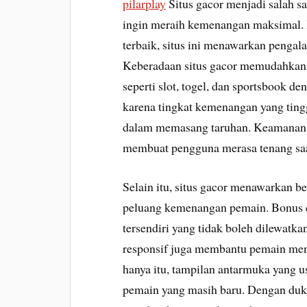
pilarplay
Situs gacor menjadi salah sa
ingin meraih kemenangan maksimal. D
terbaik, situs ini menawarkan pengal
Keberadaan situs gacor memudahkan
seperti slot, togel, dan sportsbook de
karena tingkat kemenangan yang ting
dalam memasang taruhan. Keamanan da
membuat pengguna merasa tenang sa
Selain itu, situs gacor menawarkan 
peluang kemenangan pemain. Bonus de
tersendiri yang tidak boleh dilewatkan
responsif juga membantu pemain men
hanya itu, tampilan antarmuka yang u
pemain yang masih baru. Dengan duku