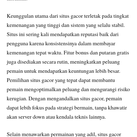
Keunggulan utama dari situs gacor terletak pada tingkat
kemenangan yang tinggi dan sistem yang selalu stabil.
Situs ini sering kali mendapatkan reputasi baik dari
pengguna karena konsistensinya dalam membayar
kemenangan tepat waktu. Fitur bonus dan putaran gratis
juga disediakan secara rutin, meningkatkan peluang
pemain untuk mendapatkan keuntungan lebih besar.
Pemilihan situs gacor yang tepat dapat membantu
pemain mengoptimalkan peluang dan mengurangi risiko
kerugian. Dengan mengandalkan situs gacor, pemain
dapat lebih fokus pada strategi bermain, tanpa khawatir
akan server down atau kendala teknis lainnya.
Selain menawarkan permainan yang adil, situs gacor