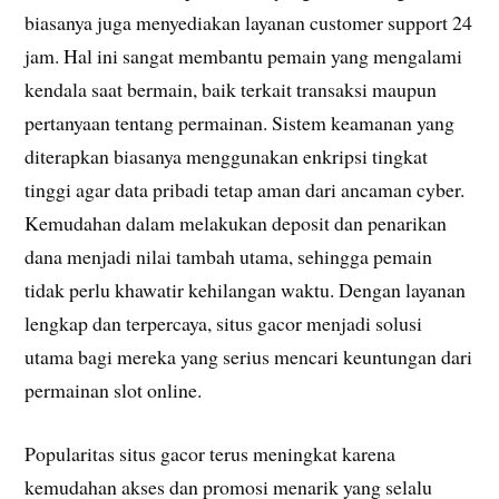
biasanya juga menyediakan layanan customer support 24
jam. Hal ini sangat membantu pemain yang mengalami
kendala saat bermain, baik terkait transaksi maupun
pertanyaan tentang permainan. Sistem keamanan yang
diterapkan biasanya menggunakan enkripsi tingkat
tinggi agar data pribadi tetap aman dari ancaman cyber.
Kemudahan dalam melakukan deposit dan penarikan
dana menjadi nilai tambah utama, sehingga pemain
tidak perlu khawatir kehilangan waktu. Dengan layanan
lengkap dan terpercaya, situs gacor menjadi solusi
utama bagi mereka yang serius mencari keuntungan dari
permainan slot online.
Popularitas situs gacor terus meningkat karena
kemudahan akses dan promosi menarik yang selalu