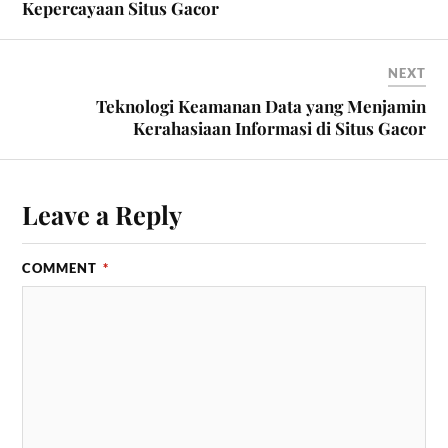
Kepercayaan Situs Gacor
NEXT
Teknologi Keamanan Data yang Menjamin
Kerahasiaan Informasi di Situs Gacor
Leave a Reply
COMMENT
*