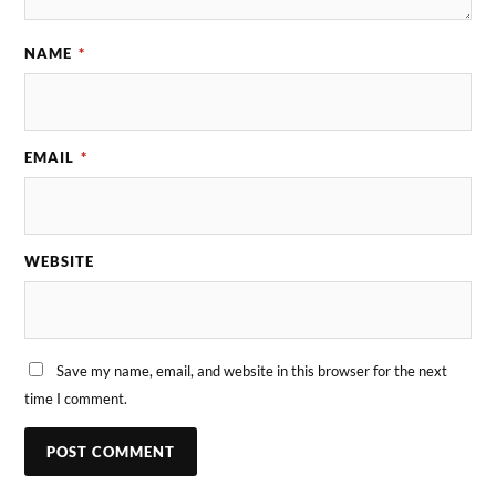
NAME
*
EMAIL
*
WEBSITE
Save my name, email, and website in this browser for the next
time I comment.