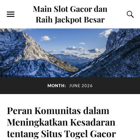
Main Slot Gacor dan
Raih Jackpot Besar
MONTH:
JUNE 2026
Peran Komunitas dalam
Meningkatkan Kesadaran
tentang Situs Togel Gacor