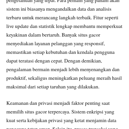
sistem ini biasanya mengandalkan data dan analisis
terbaru untuk merancang langkah terbaik. Fitur seperti
live update dan statistik lengkap membantu memperkuat
keyakinan dalam bertaruh. Banyak situs gacor
menyediakan layanan pelanggan yang responsif,
memastikan setiap kebutuhan dan kendala pengguna
dapat teratasi dengan cepat. Dengan demikian,
pengalaman bermain menjadi lebih menyenangkan dan
produktif, sekaligus meningkatkan peluang meraih hasil
maksimal dari setiap taruhan yang dilakukan.
Keamanan dan privasi menjadi faktor penting saat
memilih situs gacor terpercaya. Sistem enkripsi yang
kuat serta kebijakan privasi yang ketat menjamin data
pengguna tetap aman. Selain itu, proses transaksi yang