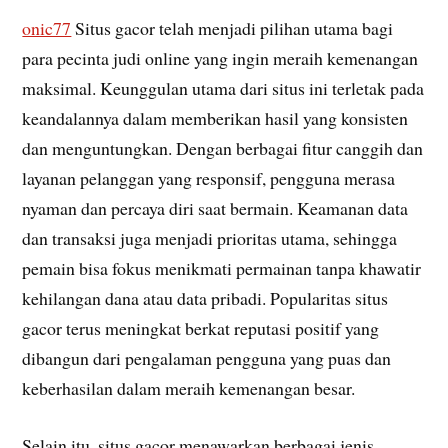
onic77
Situs gacor telah menjadi pilihan utama bagi
para pecinta judi online yang ingin meraih kemenangan
maksimal. Keunggulan utama dari situs ini terletak pada
keandalannya dalam memberikan hasil yang konsisten
dan menguntungkan. Dengan berbagai fitur canggih dan
layanan pelanggan yang responsif, pengguna merasa
nyaman dan percaya diri saat bermain. Keamanan data
dan transaksi juga menjadi prioritas utama, sehingga
pemain bisa fokus menikmati permainan tanpa khawatir
kehilangan dana atau data pribadi. Popularitas situs
gacor terus meningkat berkat reputasi positif yang
dibangun dari pengalaman pengguna yang puas dan
keberhasilan dalam meraih kemenangan besar.
Selain itu, situs gacor menawarkan berbagai jenis