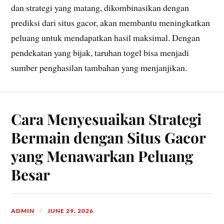
dan strategi yang matang, dikombinasikan dengan
prediksi dari situs gacor, akan membantu meningkatkan
peluang untuk mendapatkan hasil maksimal. Dengan
pendekatan yang bijak, taruhan togel bisa menjadi
sumber penghasilan tambahan yang menjanjikan.
Cara Menyesuaikan Strategi
Bermain dengan Situs Gacor
yang Menawarkan Peluang
Besar
ADMIN
JUNE 29, 2026