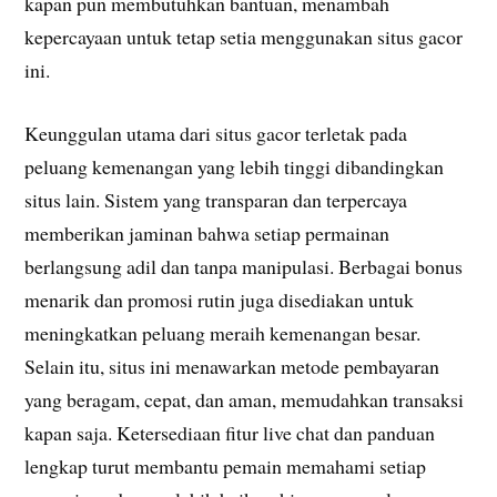
kapan pun membutuhkan bantuan, menambah
kepercayaan untuk tetap setia menggunakan situs gacor
ini.
Keunggulan utama dari situs gacor terletak pada
peluang kemenangan yang lebih tinggi dibandingkan
situs lain. Sistem yang transparan dan terpercaya
memberikan jaminan bahwa setiap permainan
berlangsung adil dan tanpa manipulasi. Berbagai bonus
menarik dan promosi rutin juga disediakan untuk
meningkatkan peluang meraih kemenangan besar.
Selain itu, situs ini menawarkan metode pembayaran
yang beragam, cepat, dan aman, memudahkan transaksi
kapan saja. Ketersediaan fitur live chat dan panduan
lengkap turut membantu pemain memahami setiap