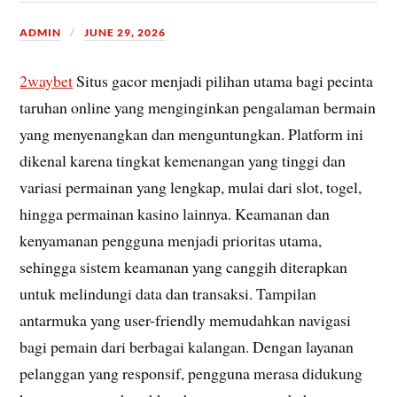
ADMIN
JUNE 29, 2026
2waybet
Situs gacor menjadi pilihan utama bagi pecinta
taruhan online yang menginginkan pengalaman bermain
yang menyenangkan dan menguntungkan. Platform ini
dikenal karena tingkat kemenangan yang tinggi dan
variasi permainan yang lengkap, mulai dari slot, togel,
hingga permainan kasino lainnya. Keamanan dan
kenyamanan pengguna menjadi prioritas utama,
sehingga sistem keamanan yang canggih diterapkan
untuk melindungi data dan transaksi. Tampilan
antarmuka yang user-friendly memudahkan navigasi
bagi pemain dari berbagai kalangan. Dengan layanan
pelanggan yang responsif, pengguna merasa didukung