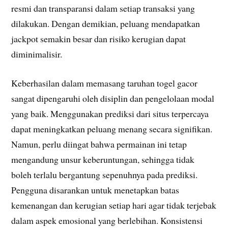
resmi dan transparansi dalam setiap transaksi yang
dilakukan. Dengan demikian, peluang mendapatkan
jackpot semakin besar dan risiko kerugian dapat
diminimalisir.
Keberhasilan dalam memasang taruhan togel gacor
sangat dipengaruhi oleh disiplin dan pengelolaan modal
yang baik. Menggunakan prediksi dari situs terpercaya
dapat meningkatkan peluang menang secara signifikan.
Namun, perlu diingat bahwa permainan ini tetap
mengandung unsur keberuntungan, sehingga tidak
boleh terlalu bergantung sepenuhnya pada prediksi.
Pengguna disarankan untuk menetapkan batas
kemenangan dan kerugian setiap hari agar tidak terjebak
dalam aspek emosional yang berlebihan. Konsistensi