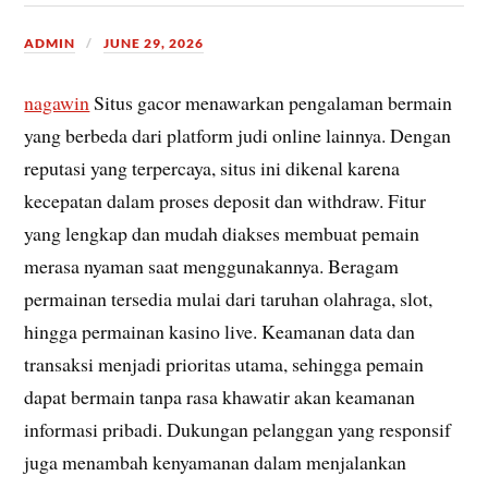
ADMIN
JUNE 29, 2026
nagawin
Situs gacor menawarkan pengalaman bermain
yang berbeda dari platform judi online lainnya. Dengan
reputasi yang terpercaya, situs ini dikenal karena
kecepatan dalam proses deposit dan withdraw. Fitur
yang lengkap dan mudah diakses membuat pemain
merasa nyaman saat menggunakannya. Beragam
permainan tersedia mulai dari taruhan olahraga, slot,
hingga permainan kasino live. Keamanan data dan
transaksi menjadi prioritas utama, sehingga pemain
dapat bermain tanpa rasa khawatir akan keamanan
informasi pribadi. Dukungan pelanggan yang responsif
juga menambah kenyamanan dalam menjalankan