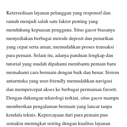
Ketersediaan layanan pelanggan yang responsif dan
ramah menjadi salah satu faktor penting yang
mendukung kepuasan pengguna. Situs gacor biasanya
menyediakan berbagai metode deposit dan penarikan
yang cepat serta aman, memudahkan proses transaksi
para pemain. Selain itu, adanya panduan lengkap dan
tutorial yang mudah dipahami membantu pemain baru
memahami cara bermain dengan baik dan benar. Sistem
antarmuka yang user-friendly memudahkan navigasi
dan mempercepat akses ke berbagai permainan favorit.
Dengan dukungan teknologi terkini, situs gacor mampu
memberikan pengalaman bermain yang lancar tanpa
kendala teknis. Kepercayaan dari para pemain pun
semakin meningkat seiring dengan kualitas layanan