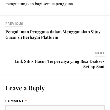
menguntungkan bagi semua pengguna.
PREVIOUS
Pengalaman Pengguna dalam Menggunakan Situs
Gacor di Berbagai Platform
NEXT
Link Situs Gacor Terpercaya yang Bisa Diakses
Setiap Saat
Leave a Reply
COMMENT
*