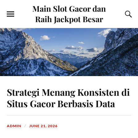
Main Slot Gacor dan
Raih Jackpot Besar
Strategi Menang Konsisten di
Situs Gacor Berbasis Data
ADMIN
JUNE 21, 2026