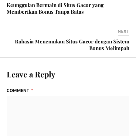
Keunggulan Bermain di Situs Gacor yang
Memberikan Bonus Tanpa Batas
NEXT
Rahasia Menemukan Situs Gacor dengan Sistem
Bonus Melimpah
Leave a Reply
COMMENT
*