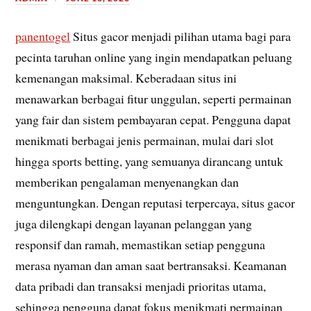
panentogel
Situs gacor menjadi pilihan utama bagi para
pecinta taruhan online yang ingin mendapatkan peluang
kemenangan maksimal. Keberadaan situs ini
menawarkan berbagai fitur unggulan, seperti permainan
yang fair dan sistem pembayaran cepat. Pengguna dapat
menikmati berbagai jenis permainan, mulai dari slot
hingga sports betting, yang semuanya dirancang untuk
memberikan pengalaman menyenangkan dan
menguntungkan. Dengan reputasi terpercaya, situs gacor
juga dilengkapi dengan layanan pelanggan yang
responsif dan ramah, memastikan setiap pengguna
merasa nyaman dan aman saat bertransaksi. Keamanan
data pribadi dan transaksi menjadi prioritas utama,
sehingga pengguna dapat fokus menikmati permainan