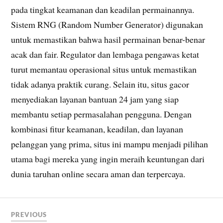
pada tingkat keamanan dan keadilan permainannya.
Sistem RNG (Random Number Generator) digunakan
untuk memastikan bahwa hasil permainan benar-benar
acak dan fair. Regulator dan lembaga pengawas ketat
turut memantau operasional situs untuk memastikan
tidak adanya praktik curang. Selain itu, situs gacor
menyediakan layanan bantuan 24 jam yang siap
membantu setiap permasalahan pengguna. Dengan
kombinasi fitur keamanan, keadilan, dan layanan
pelanggan yang prima, situs ini mampu menjadi pilihan
utama bagi mereka yang ingin meraih keuntungan dari
dunia taruhan online secara aman dan terpercaya.
PREVIOUS