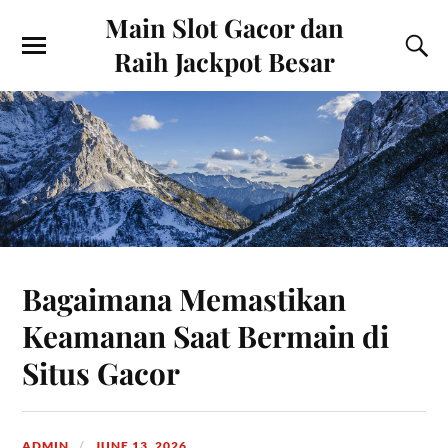
Main Slot Gacor dan
Raih Jackpot Besar
Bagaimana Memastikan
Keamanan Saat Bermain di
Situs Gacor
ADMIN
JUNE 13, 2026