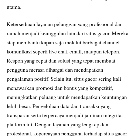
utama.
Ketersediaan layanan pelanggan yang profesional dan
ramah menjadi keunggulan lain dari situs gacor. Mereka
siap membantu kapan saja melalui berbagai channel
komunikasi seperti live chat, email, maupun telepon.
Respon yang cepat dan solusi yang tepat membuat
pengguna merasa dihargai dan mendapatkan
pengalaman positif. Selain itu, situs gacor sering kali
menawarkan promosi dan bonus yang kompetitif,
meningkatkan peluang untuk mendapatkan keuntungan
lebih besar. Pengelolaan data dan transaksi yang
transparan serta terpercaya menjadi jaminan integritas
platform ini. Dengan layanan yang lengkap dan
profesional, kepercayaan pengguna terhadap situs gacor