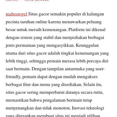
mabestogel
Situs gacor semakin populer di kalangan
pecinta taruhan online karena menawarkan peluang
besar untuk meraih kemenangan. Platform ini dikenal
dengan sistem yang stabil dan menyediakan berbagai
jenis permainan yang mengasyikkan. Keunggulan
utama dari situs gacor adalah tingkat kemenangan yang
lebih tinggi, sehingga pemain merasa lebih percaya diri
saat bermain. Dengan tampilan antarmuka yang user-
friendly, pemain dapat dengan mudah mengakses
berbagai fitur dan menu yang disediakan. Selain itu,
situs gacor sering memperbarui datanya secara rutin,
memastikan bahwa pengalaman bermain tetap
menyenangkan dan tidak monoton. Inovasi teknologi
yang diterapkan membuat situs ini menjadi pilihan