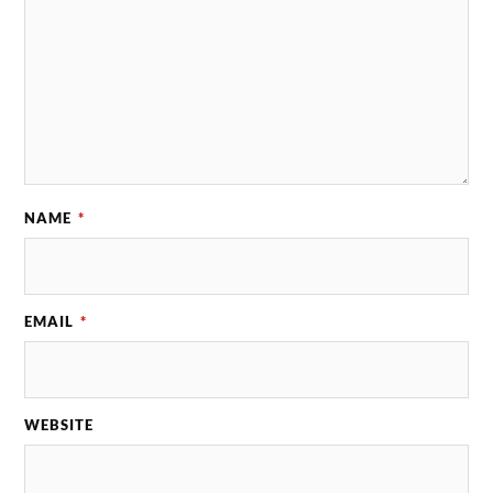
NAME
*
EMAIL
*
WEBSITE