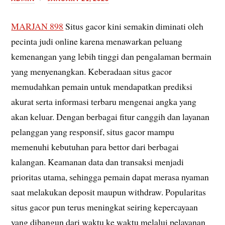
MARJAN 898
Situs gacor kini semakin diminati oleh
pecinta judi online karena menawarkan peluang
kemenangan yang lebih tinggi dan pengalaman bermain
yang menyenangkan. Keberadaan situs gacor
memudahkan pemain untuk mendapatkan prediksi
akurat serta informasi terbaru mengenai angka yang
akan keluar. Dengan berbagai fitur canggih dan layanan
pelanggan yang responsif, situs gacor mampu
memenuhi kebutuhan para bettor dari berbagai
kalangan. Keamanan data dan transaksi menjadi
prioritas utama, sehingga pemain dapat merasa nyaman
saat melakukan deposit maupun withdraw. Popularitas
situs gacor pun terus meningkat seiring kepercayaan
yang dibangun dari waktu ke waktu melalui pelayanan