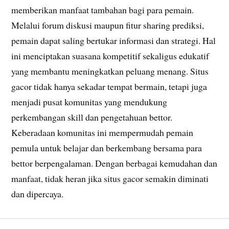
memberikan manfaat tambahan bagi para pemain.
Melalui forum diskusi maupun fitur sharing prediksi,
pemain dapat saling bertukar informasi dan strategi. Hal
ini menciptakan suasana kompetitif sekaligus edukatif
yang membantu meningkatkan peluang menang. Situs
gacor tidak hanya sekadar tempat bermain, tetapi juga
menjadi pusat komunitas yang mendukung
perkembangan skill dan pengetahuan bettor.
Keberadaan komunitas ini mempermudah pemain
pemula untuk belajar dan berkembang bersama para
bettor berpengalaman. Dengan berbagai kemudahan dan
manfaat, tidak heran jika situs gacor semakin diminati
dan dipercaya.