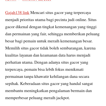
Gajah138 link
Mencari situs gacor yang terpercaya
menjadi prioritas utama bagi pecinta judi online. Situs
gacor dikenal dengan tingkat kemenangan yang tinggi
dan permainan yang fair, sehingga memberikan peluang
besar bagi pemain untuk meraih kemenangan besar.
Memilih situs gacor tidak boleh sembarangan, karena
kualitas layanan dan keamanan data harus menjadi
perhatian utama. Dengan adanya situs gacor yang
terpercaya, pemain bisa lebih fokus menikmati
permainan tanpa khawatir kehilangan dana secara
sepihak. Keberadaan situs gacor yang handal sangat
membantu meningkatkan pengalaman bermain dan
memperbesar peluang meraih jackpot.