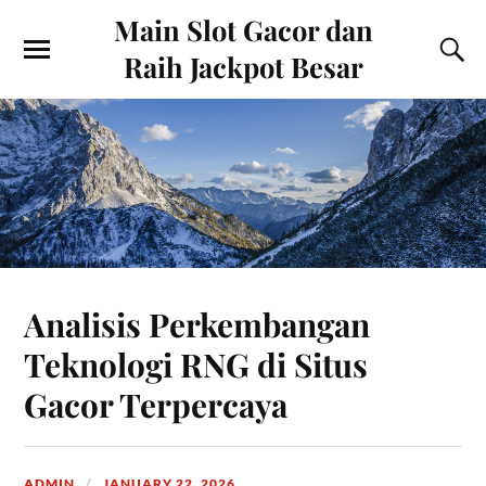
Main Slot Gacor dan
Raih Jackpot Besar
Analisis Perkembangan
Teknologi RNG di Situs
Gacor Terpercaya
ADMIN
JANUARY 22, 2026