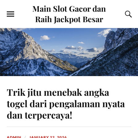
Main Slot Gacor dan
Raih Jackpot Besar
Trik jitu menebak angka
togel dari pengalaman nyata
dan terpercaya!
ADMIN
JANUARY 22, 2026