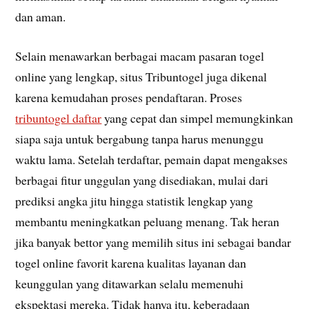
dan aman.
Selain menawarkan berbagai macam pasaran togel
online yang lengkap, situs Tribuntogel juga dikenal
karena kemudahan proses pendaftaran. Proses
tribuntogel daftar
yang cepat dan simpel memungkinkan
siapa saja untuk bergabung tanpa harus menunggu
waktu lama. Setelah terdaftar, pemain dapat mengakses
berbagai fitur unggulan yang disediakan, mulai dari
prediksi angka jitu hingga statistik lengkap yang
membantu meningkatkan peluang menang. Tak heran
jika banyak bettor yang memilih situs ini sebagai bandar
togel online favorit karena kualitas layanan dan
keunggulan yang ditawarkan selalu memenuhi
ekspektasi mereka. Tidak hanya itu, keberadaan