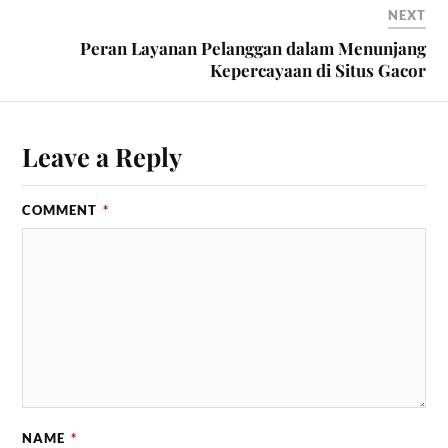
NEXT
Peran Layanan Pelanggan dalam Menunjang
Kepercayaan di Situs Gacor
Leave a Reply
COMMENT
*
NAME
*