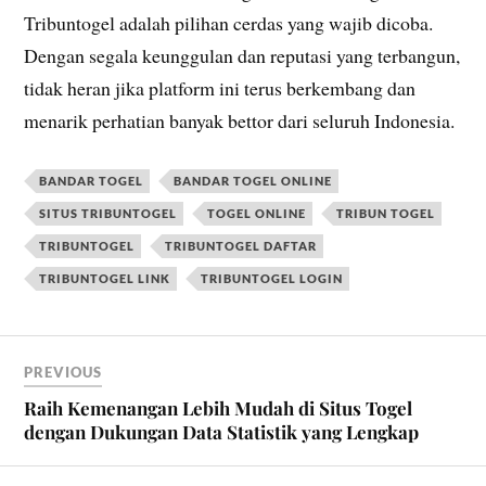
Tribuntogel adalah pilihan cerdas yang wajib dicoba.
Dengan segala keunggulan dan reputasi yang terbangun,
tidak heran jika platform ini terus berkembang dan
menarik perhatian banyak bettor dari seluruh Indonesia.
BANDAR TOGEL
BANDAR TOGEL ONLINE
SITUS TRIBUNTOGEL
TOGEL ONLINE
TRIBUN TOGEL
TRIBUNTOGEL
TRIBUNTOGEL DAFTAR
TRIBUNTOGEL LINK
TRIBUNTOGEL LOGIN
PREVIOUS
Raih Kemenangan Lebih Mudah di Situs Togel
dengan Dukungan Data Statistik yang Lengkap