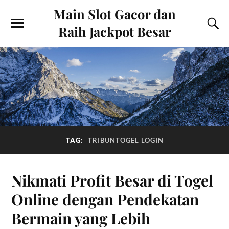
Main Slot Gacor dan
Raih Jackpot Besar
TAG:
TRIBUNTOGEL LOGIN
Nikmati Profit Besar di Togel
Online dengan Pendekatan
Bermain yang Lebih