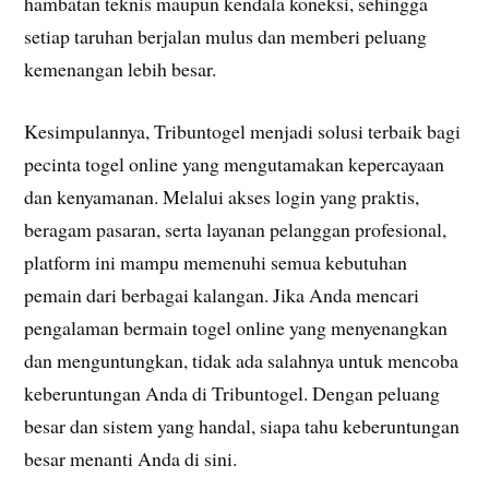
hambatan teknis maupun kendala koneksi, sehingga
setiap taruhan berjalan mulus dan memberi peluang
kemenangan lebih besar.
Kesimpulannya, Tribuntogel menjadi solusi terbaik bagi
pecinta togel online yang mengutamakan kepercayaan
dan kenyamanan. Melalui akses login yang praktis,
beragam pasaran, serta layanan pelanggan profesional,
platform ini mampu memenuhi semua kebutuhan
pemain dari berbagai kalangan. Jika Anda mencari
pengalaman bermain togel online yang menyenangkan
dan menguntungkan, tidak ada salahnya untuk mencoba
keberuntungan Anda di Tribuntogel. Dengan peluang
besar dan sistem yang handal, siapa tahu keberuntungan
besar menanti Anda di sini.