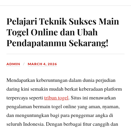
Pelajari Teknik Sukses Main
Togel Online dan Ubah
Pendapatanmu Sekarang!
ADMIN
MARCH 4, 2026
Mendapatkan keberuntungan dalam dunia perjudian
daring kini semakin mudah berkat keberadaan platform
terpercaya seperti
tribun togel
. Situs ini menawarkan
pengalaman bermain togel online yang aman, nyaman,
dan menguntungkan bagi para penggemar angka di
seluruh Indonesia. Dengan berbagai fitur canggih dan