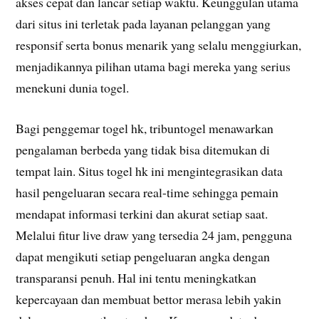
akses cepat dan lancar setiap waktu. Keunggulan utama
dari situs ini terletak pada layanan pelanggan yang
responsif serta bonus menarik yang selalu menggiurkan,
menjadikannya pilihan utama bagi mereka yang serius
menekuni dunia togel.
Bagi penggemar togel hk, tribuntogel menawarkan
pengalaman berbeda yang tidak bisa ditemukan di
tempat lain. Situs togel hk ini mengintegrasikan data
hasil pengeluaran secara real-time sehingga pemain
mendapat informasi terkini dan akurat setiap saat.
Melalui fitur live draw yang tersedia 24 jam, pengguna
dapat mengikuti setiap pengeluaran angka dengan
transparansi penuh. Hal ini tentu meningkatkan
kepercayaan dan membuat bettor merasa lebih yakin