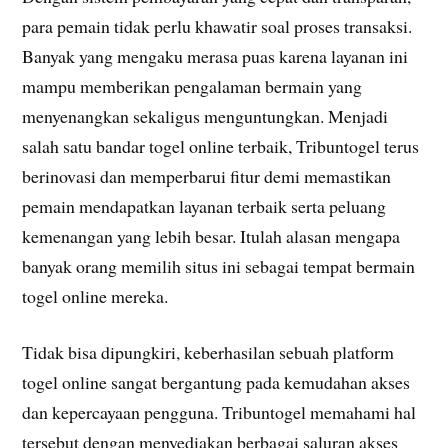
para pemain tidak perlu khawatir soal proses transaksi.
Banyak yang mengaku merasa puas karena layanan ini
mampu memberikan pengalaman bermain yang
menyenangkan sekaligus menguntungkan. Menjadi
salah satu bandar togel online terbaik, Tribuntogel terus
berinovasi dan memperbarui fitur demi memastikan
pemain mendapatkan layanan terbaik serta peluang
kemenangan yang lebih besar. Itulah alasan mengapa
banyak orang memilih situs ini sebagai tempat bermain
togel online mereka.
Tidak bisa dipungkiri, keberhasilan sebuah platform
togel online sangat bergantung pada kemudahan akses
dan kepercayaan pengguna. Tribuntogel memahami hal
tersebut dengan menyediakan berbagai saluran akses