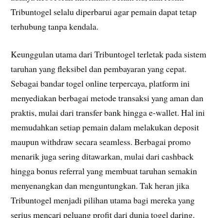
Tribuntogel selalu diperbarui agar pemain dapat tetap
terhubung tanpa kendala.
Keunggulan utama dari Tribuntogel terletak pada sistem
taruhan yang fleksibel dan pembayaran yang cepat.
Sebagai bandar togel online terpercaya, platform ini
menyediakan berbagai metode transaksi yang aman dan
praktis, mulai dari transfer bank hingga e-wallet. Hal ini
memudahkan setiap pemain dalam melakukan deposit
maupun withdraw secara seamless. Berbagai promo
menarik juga sering ditawarkan, mulai dari cashback
hingga bonus referral yang membuat taruhan semakin
menyenangkan dan menguntungkan. Tak heran jika
Tribuntogel menjadi pilihan utama bagi mereka yang
serius mencari peluang profit dari dunia togel daring.