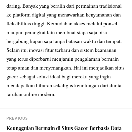
daring. Banyak yang beralih dari permainan tradisional
ke platform digital yang menawarkan kenyamanan dan
fleksibilitas tinggi. Kemudahan akses melalui ponsel
maupun perangkat lain membuat siapa saja bisa
bergabung kapan saja tanpa batasan waktu dan tempat.
Selain itu, inovasi fitur terbaru dan sistem keamanan
yang terus diperbarui menjamin pengalaman bermain
tetap aman dan menyenangkan. Hal ini menjadikan situs
gacor sebagai solusi ideal bagi mereka yang ingin
mendapatkan hiburan sekaligus keuntungan dari dunia
taruhan online modern.
PREVIOUS
Keunggulan Bermain di Situs Gacor Berbasis Data