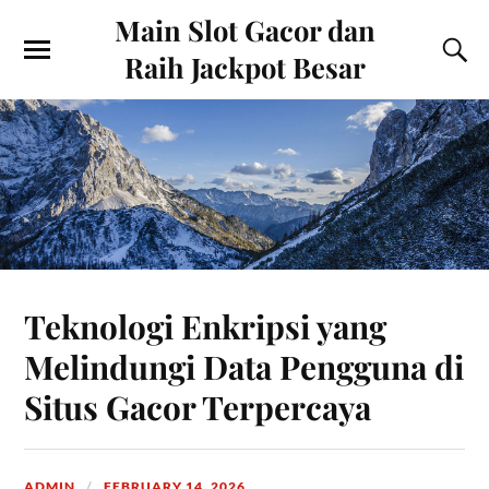
Main Slot Gacor dan
Raih Jackpot Besar
Teknologi Enkripsi yang
Melindungi Data Pengguna di
Situs Gacor Terpercaya
ADMIN
FEBRUARY 14, 2026