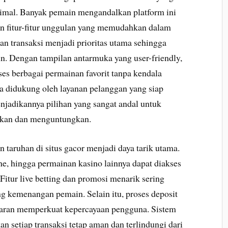
mal. Banyak pemain mengandalkan platform ini
an fitur-fitur unggulan yang memudahkan dalam
n transaksi menjadi prioritas utama sehingga
. Dengan tampilan antarmuka yang user-friendly,
s berbagai permainan favorit tanpa kendala
uga didukung oleh layanan pelanggan yang siap
jadikannya pilihan yang sangat andal untuk
kan dan menguntungkan.
 taruhan di situs gacor menjadi daya tarik utama.
ine, hingga permainan kasino lainnya dapat diakses
Fitur live betting dan promosi menarik sering
g kemenangan pemain. Selain itu, proses deposit
sparan memperkuat kepercayaan pengguna. Sistem
n setiap transaksi tetap aman dan terlindungi dari