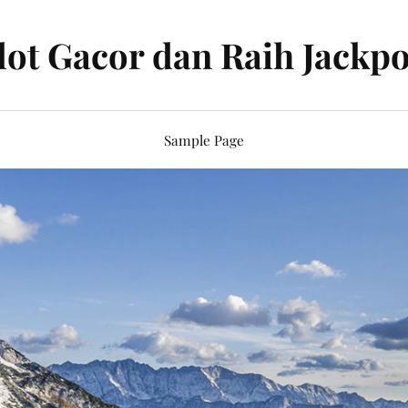
lot Gacor dan Raih Jackpo
Sample Page