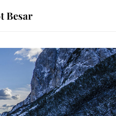
t Besar