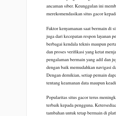
ancaman siber. Keunggulan ini membu
merekomendasikan situs gacor kepada
Faktor kenyamanan saat bermain di situ
juga dari kecepatan respon layanan 
berbagai kendala teknis maupun pert
dan proses verifikasi yang ketat me
pengalaman bermain yang adil dan ju
dengan baik memudahkan navigasi da
Dengan demikian, setiap pemain dapa
tentang keamanan data maupun keadil
Popularitas situs gacor terus mening
terbaik kepada pengguna. Ketersedia
tambahan untuk tetap bermain di plat