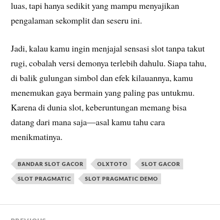
luas, tapi hanya sedikit yang mampu menyajikan
pengalaman sekomplit dan seseru ini.
Jadi, kalau kamu ingin menjajal sensasi slot tanpa takut
rugi, cobalah versi demonya terlebih dahulu. Siapa tahu,
di balik gulungan simbol dan efek kilauannya, kamu
menemukan gaya bermain yang paling pas untukmu.
Karena di dunia slot, keberuntungan memang bisa
datang dari mana saja—asal kamu tahu cara
menikmatinya.
BANDAR SLOT GACOR
OLXTOTO
SLOT GACOR
SLOT PRAGMATIC
SLOT PRAGMATIC DEMO