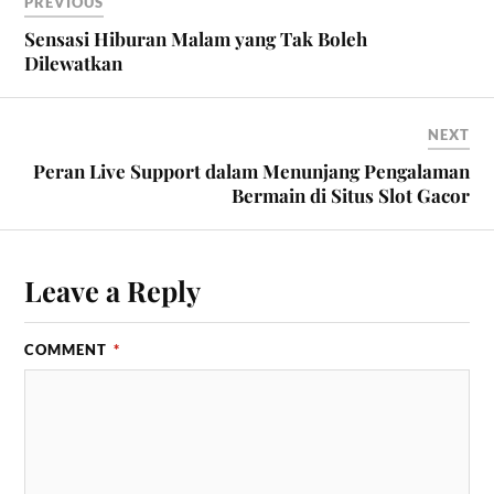
PREVIOUS
Sensasi Hiburan Malam yang Tak Boleh
Dilewatkan
NEXT
Peran Live Support dalam Menunjang Pengalaman
Bermain di Situs Slot Gacor
Leave a Reply
COMMENT
*