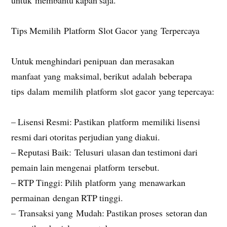
untuk membantu kapan saja.
Tips Memilih Platform Slot Gacor yang Terpercaya
Untuk menghindari penipuan dan merasakan
manfaat yang maksimal, berikut adalah beberapa
tips dalam memilih platform slot gacor yang tepercaya:
– Lisensi Resmi: Pastikan platform memiliki lisensi
resmi dari otoritas perjudian yang diakui.
– Reputasi Baik: Telusuri ulasan dan testimoni dari
pemain lain mengenai platform tersebut.
– RTP Tinggi: Pilih platform yang menawarkan
permainan dengan RTP tinggi.
– Transaksi yang Mudah: Pastikan proses setoran dan