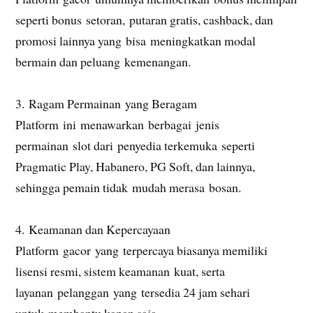
seperti bonus setoran, putaran gratis, cashback, dan
promosi lainnya yang bisa meningkatkan modal
bermain dan peluang kemenangan.
3. Ragam Permainan yang Beragam
Platform ini menawarkan berbagai jenis
permainan slot dari penyedia terkemuka seperti
Pragmatic Play, Habanero, PG Soft, dan lainnya,
sehingga pemain tidak mudah merasa bosan.
4. Keamanan dan Kepercayaan
Platform gacor yang terpercaya biasanya memiliki
lisensi resmi, sistem keamanan kuat, serta
layanan pelanggan yang tersedia 24 jam sehari