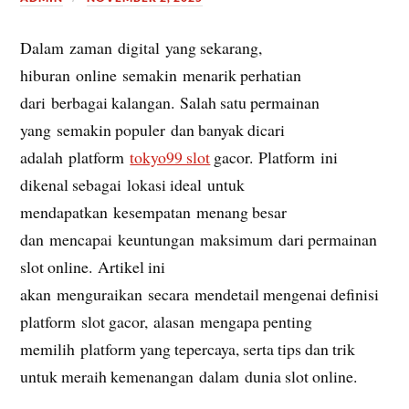
Dalam zaman digital yang sekarang,
hiburan online semakin menarik perhatian
dari berbagai kalangan. Salah satu permainan
yang semakin populer dan banyak dicari
adalah platform
tokyo99 slot
gacor. Platform ini
dikenal sebagai lokasi ideal untuk
mendapatkan kesempatan menang besar
dan mencapai keuntungan maksimum dari permainan
slot online. Artikel ini
akan menguraikan secara mendetail mengenai definisi
platform slot gacor, alasan mengapa penting
memilih platform yang tepercaya, serta tips dan trik
untuk meraih kemenangan dalam dunia slot online.