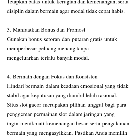
Tetapkan batas untuk kerugian dan kemenangan, serta
disiplin dalam bermain agar modal tidak cepat habis.
3. Manfaatkan Bonus dan Promosi
Gunakan bonus setoran dan putaran gratis untuk
memperbesar peluang menang tanpa
mengeluarkan terlalu banyak modal.
4. Bermain dengan Fokus dan Konsisten
Hindari bermain dalam keadaan emosional yang tidak
stabil agar keputusan yang diambil lebih rasional.
Situs slot gacor merupakan pilihan unggul bagi para
penggemar permainan slot dalam jaringan yang
ingin menikmati kemenangan besar serta pengalaman
bermain yang mengasyikkan. Pastikan Anda memilih