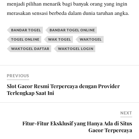
menjadi pilihan menarik bagi banyak orang yang ingin
merasakan sensasi berbeda dalam dunia taruhan angka.
BANDAR TOGEL
BANDAR TOGEL ONLINE
TOGEL ONLINE
WAK TOGEL
WAKTOGEL
WAKTOGEL DAFTAR
WAKTOGEL LOGIN
PREVIOUS
Slot Gacor Resmi Terpercaya dengan Provider
Terlengkap Saat Ini
NEXT
Fitur-Fitur Eksklusif yang Hanya Ada di Situs
Gacor Terpercaya