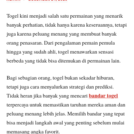
Togel kini menjadi salah satu permainan yang menarik
banyak perhatian, tidak hanya karena keseruannya, tetapi
juga karena peluang menang yang membuat banyak
orang penasaran. Dari pengalaman pemain pemula
hingga yang sudah ahli, togel menawarkan sensasi
berbeda yang tidak bisa ditemukan di permainan lain.
Bagi sebagian orang, togel bukan sekadar hiburan,
tetapi juga cara menyalurkan strategi dan prediksi.
bandar togel
Tidak heran jika banyak yang mencari
terpercaya untuk memastikan taruhan mereka aman dan
peluang menang lebih jelas. Memilih bandar yang tepat
bisa menjadi langkah awal yang penting sebelum mulai
memasang angka favorit.