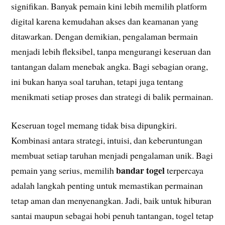
signifikan. Banyak pemain kini lebih memilih platform
digital karena kemudahan akses dan keamanan yang
ditawarkan. Dengan demikian, pengalaman bermain
menjadi lebih fleksibel, tanpa mengurangi keseruan dan
tantangan dalam menebak angka. Bagi sebagian orang,
ini bukan hanya soal taruhan, tetapi juga tentang
menikmati setiap proses dan strategi di balik permainan.
Keseruan togel memang tidak bisa dipungkiri.
Kombinasi antara strategi, intuisi, dan keberuntungan
membuat setiap taruhan menjadi pengalaman unik. Bagi
bandar togel
pemain yang serius, memilih
terpercaya
adalah langkah penting untuk memastikan permainan
tetap aman dan menyenangkan. Jadi, baik untuk hiburan
santai maupun sebagai hobi penuh tantangan, togel tetap