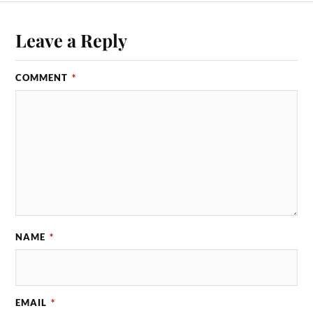
Leave a Reply
COMMENT
*
NAME
*
EMAIL
*