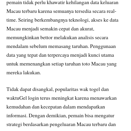
pemain tidak perlu khawatir kehilangan data keluaran
Macau terbaru karena semuanya tersedia secara real-
time. Seiring berkembangnya teknologi, akses ke data
Macau menjadi semakin cepat dan akurat,
memungkinkan bettor melakukan analisis secara
mendalam sebelum memasang taruhan. Penggunaan
data yang tepat dan terpercaya menjadi kunci utama
untuk memenangkan setiap taruhan toto Macau yang
mereka lakukan.
Tidak dapat disangkal, popularitas wak togel dan
waktuGel login terus meningkat karena menawarkan
kemudahan dan kecepatan dalam mendapatkan
informasi. Dengan demikian, pemain bisa mengatur
strategi berdasarkan pengeluaran Macau terbaru dan