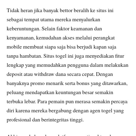
Tidak heran jika banyak bettor beralih ke situs ini
sebagai tempat utama mereka menyalurkan
keberuntungan. Selain faktor keamanan dan
kenyamanan, kemudahan akses melalui perangkat
mobile membuat siapa saja bisa berjudi kapan saja
tanpa hambatan. Situs togel ini juga menyediakan fitur
lengkap yang memudahkan pengguna dalam melakukan
deposit atau withdraw dana secara cepat. Dengan
banyaknya promo menarik serta bonus yang ditawarkan,
peluang mendapatkan keuntungan besar semakin
terbuka lebar. Para pemain pun merasa semakin percaya
diri karena mereka bergabung dengan agen togel yang
profesional dan berintegritas tinggi.