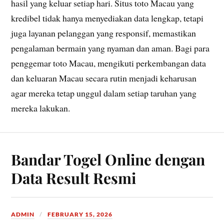
hasil yang keluar setiap hari. Situs toto Macau yang
kredibel tidak hanya menyediakan data lengkap, tetapi
juga layanan pelanggan yang responsif, memastikan
pengalaman bermain yang nyaman dan aman. Bagi para
penggemar toto Macau, mengikuti perkembangan data
dan keluaran Macau secara rutin menjadi keharusan
agar mereka tetap unggul dalam setiap taruhan yang
mereka lakukan.
Bandar Togel Online dengan
Data Result Resmi
ADMIN
FEBRUARY 15, 2026