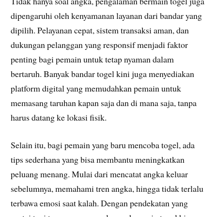
Tidak hanya soal angka, pengalaman bermain togel juga
dipengaruhi oleh kenyamanan layanan dari bandar yang
dipilih. Pelayanan cepat, sistem transaksi aman, dan
dukungan pelanggan yang responsif menjadi faktor
penting bagi pemain untuk tetap nyaman dalam
bertaruh. Banyak bandar togel kini juga menyediakan
platform digital yang memudahkan pemain untuk
memasang taruhan kapan saja dan di mana saja, tanpa
harus datang ke lokasi fisik.
Selain itu, bagi pemain yang baru mencoba togel, ada
tips sederhana yang bisa membantu meningkatkan
peluang menang. Mulai dari mencatat angka keluar
sebelumnya, memahami tren angka, hingga tidak terlalu
terbawa emosi saat kalah. Dengan pendekatan yang