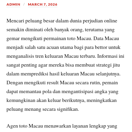
ADMIN
MARCH 7, 2026
Mencari peluang besar dalam dunia perjudian online
semakin diminati oleh banyak orang, terutama yang
gemar mengikuti permainan toto Macau. Data Macau
menjadi salah satu acuan utama bagi para bettor untuk
menganalisis tren keluaran Macau terbaru. Informasi ini
sangat penting agar mereka bisa membuat strategi jitu
dalam memprediksi hasil keluaran Macau selanjutnya.
Dengan mengikuti result Macau secara rutin, pemain
dapat memantau pola dan mengantisipasi angka yang
kemungkinan akan keluar berikutnya, meningkatkan
peluang menang secara signifikan.
Agen toto Macau menawarkan layanan lengkap yang