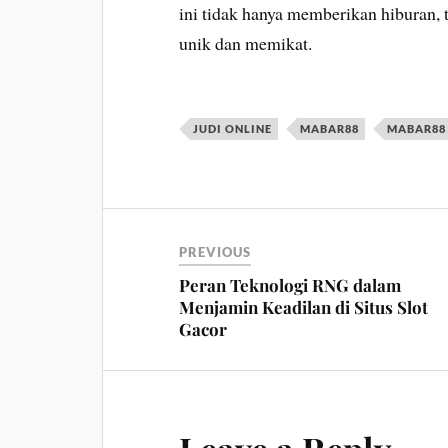
ini tidak hanya memberikan hiburan, 
unik dan memikat.
JUDI ONLINE
MABAR88
MABAR88
PREVIOUS
Peran Teknologi RNG dalam
Menjamin Keadilan di Situs Slot
Gacor