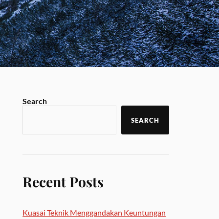
Search
SEARCH
Recent Posts
Kuasai Teknik Menggandakan Keuntungan