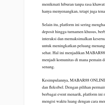
menikmati hiburan tanpa rasa khawat
hanya menyenangkan, tetapi juga tena
Selain itu, platform ini sering meng
deposit hingga turnamen khusus, ber
interaksi dan memaksimalkan keseru
untuk meningkatkan peluang menang, 
sehat. Hal ini menjadikan MABAR88 
menjadi komunitas di mana pemain dapa
senang.
Kesimpulannya, MABAR88 ONLINE m
dan fleksibel. Dengan pilihan permain
berbagai event menarik, platform ini 
mengisi waktu luang dengan cara men