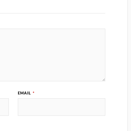
EMAIL
*