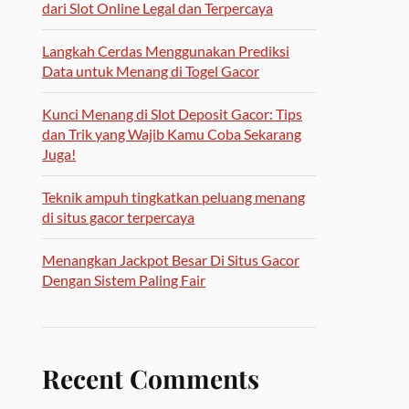
dari Slot Online Legal dan Terpercaya
Langkah Cerdas Menggunakan Prediksi
Data untuk Menang di Togel Gacor
Kunci Menang di Slot Deposit Gacor: Tips
dan Trik yang Wajib Kamu Coba Sekarang
Juga!
Teknik ampuh tingkatkan peluang menang
di situs gacor terpercaya
Menangkan Jackpot Besar Di Situs Gacor
Dengan Sistem Paling Fair
Recent Comments