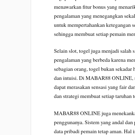
menawarkan fitur bonus yang menarik.
pengalaman yang menegangkan sekalig
untuk mempertahankan ketegangan s
sehingga membuat setiap pemain mera
Selain slot, togel juga menjadi salah
pengalaman yang berbeda karena mem
sebagian orang, togel bukan sekadar h
dan intuisi. Di MABAR88 ONLINE, si
dapat merasakan sensasi yang fair d
dan strategi membuat setiap taruhan 
MABAR88 ONLINE juga menekankan 
penggunanya. Sistem yang andal dan p
data pribadi pemain tetap aman. Hal 