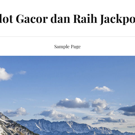
lot Gacor dan Raih Jackpo
Sample Page