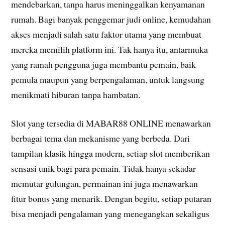
mendebarkan, tanpa harus meninggalkan kenyamanan
rumah. Bagi banyak penggemar judi online, kemudahan
akses menjadi salah satu faktor utama yang membuat
mereka memilih platform ini. Tak hanya itu, antarmuka
yang ramah pengguna juga membantu pemain, baik
pemula maupun yang berpengalaman, untuk langsung
menikmati hiburan tanpa hambatan.
Slot yang tersedia di MABAR88 ONLINE menawarkan
berbagai tema dan mekanisme yang berbeda. Dari
tampilan klasik hingga modern, setiap slot memberikan
sensasi unik bagi para pemain. Tidak hanya sekadar
memutar gulungan, permainan ini juga menawarkan
fitur bonus yang menarik. Dengan begitu, setiap putaran
bisa menjadi pengalaman yang menegangkan sekaligus