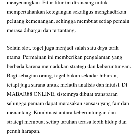
menyenangkan. Fitur-fitur ini dirancang untuk
mempertahankan ketegangan sekaligus menghadirkan
peluang kemenangan, sehingga membuat setiap pemain
merasa dihargai dan tertantang.
Selain slot, togel juga menjadi salah satu daya tarik
utama. Permainan ini memberikan pengalaman yang
berbeda karena memadukan strategi dan keberuntungan.
Bagi sebagian orang, togel bukan sekadar hiburan,
tetapi juga sarana untuk melatih analisis dan intuisi. Di
MABAR88 ONLINE, sistemnya dibuat transparan
sehingga pemain dapat merasakan sensasi yang fair dan
menantang. Kombinasi antara keberuntungan dan
strategi membuat setiap taruhan terasa lebih hidup dan
penuh harapan.