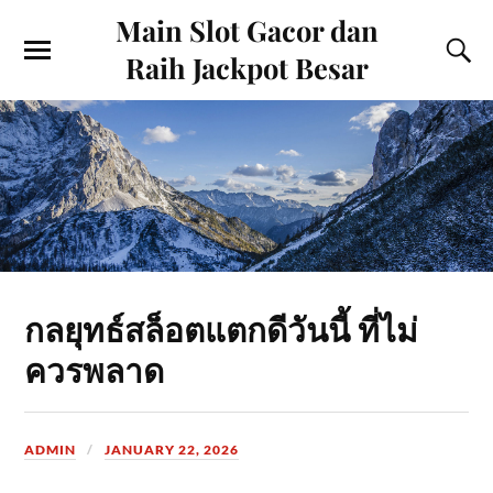
Main Slot Gacor dan
Raih Jackpot Besar
กลยุทธ์สล็อตแตกดีวันนี้ ที่ไม่
ควรพลาด
ADMIN
JANUARY 22, 2026