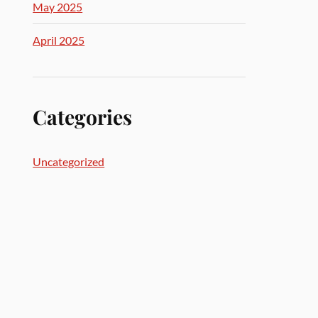
May 2025
April 2025
Categories
Uncategorized