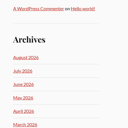
A WordPress Commenter
on
Hello world!
Archives
August 2026
July 2026
June 2026
May 2026
April 2026
March 2026