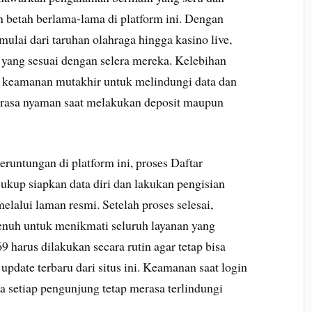
betah berlama-lama di platform ini. Dengan
ulai dari taruhan olahraga hingga kasino live,
yang sesuai dengan selera mereka. Kelebihan
 keamanan mutakhir untuk melindungi data dan
merasa nyaman saat melakukan deposit maupun
eruntungan di platform ini, proses Daftar
up siapkan data diri dan lakukan pengisian
elalui laman resmi. Setelah proses selesai,
nuh untuk menikmati seluruh layanan yang
 harus dilakukan secara rutin agar tetap bisa
date terbaru dari situs ini. Keamanan saat login
ga setiap pengunjung tetap merasa terlindungi