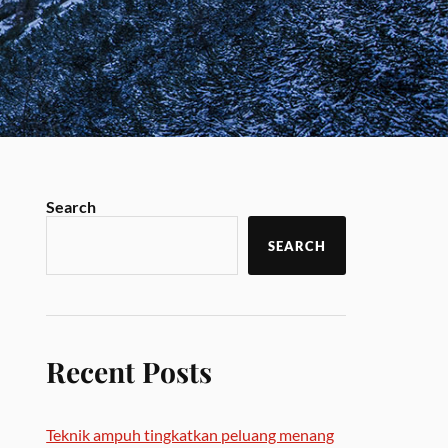
Search
SEARCH
Recent Posts
Teknik ampuh tingkatkan peluang menang