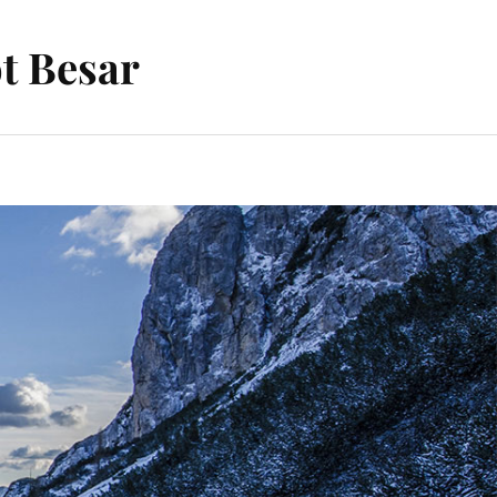
t Besar