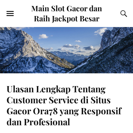
Main Slot Gacor dan
Raih Jackpot Besar
Ulasan Lengkap Tentang
Customer Service di Situs
Gacor Ora78 yang Responsif
dan Profesional