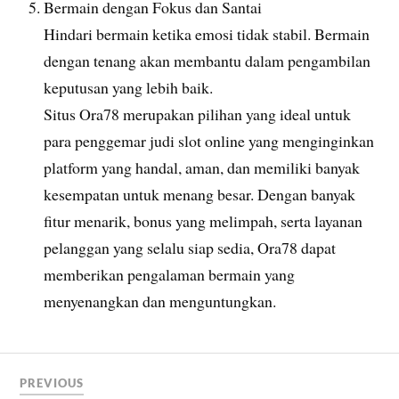
Bermain dengan Fokus dan Santai
Hindari bermain ketika emosi tidak stabil. Bermain
dengan tenang akan membantu dalam pengambilan
keputusan yang lebih baik.
Situs Ora78 merupakan pilihan yang ideal untuk
para penggemar judi slot online yang menginginkan
platform yang handal, aman, dan memiliki banyak
kesempatan untuk menang besar. Dengan banyak
fitur menarik, bonus yang melimpah, serta layanan
pelanggan yang selalu siap sedia, Ora78 dapat
memberikan pengalaman bermain yang
menyenangkan dan menguntungkan.
PREVIOUS