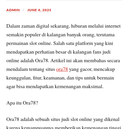
ADMIN
JUNE 4, 2025
Dalam zaman digital sekarang, hiburan melalui internet
semakin populer di kalangan banyak orang, terutama
permainan slot online. Salah satu platform yang kini
mendapatkan perhatian besar di kalangan fans judi
online adalah Ora78. Artikel ini akan membahas secara
mendalam tentang situs
ora78
yang gacor, mencakup
keunggulan, fitur, keamanan, dan tips untuk bermain
agar bisa mendapatkan kemenangan maksimal.
Apa itu Ora78?
Ora78 adalah sebuah situs judi slot online yang dikenal
karena kemampuannya memberikan kemenangan tinggi