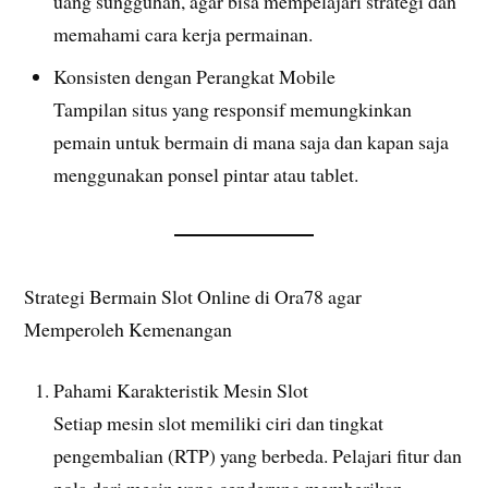
uang sungguhan, agar bisa mempelajari strategi dan
memahami cara kerja permainan.
Konsisten dengan Perangkat Mobile
Tampilan situs yang responsif memungkinkan
pemain untuk bermain di mana saja dan kapan saja
menggunakan ponsel pintar atau tablet.
Strategi Bermain Slot Online di Ora78 agar
Memperoleh Kemenangan
Pahami Karakteristik Mesin Slot
Setiap mesin slot memiliki ciri dan tingkat
pengembalian (RTP) yang berbeda. Pelajari fitur dan