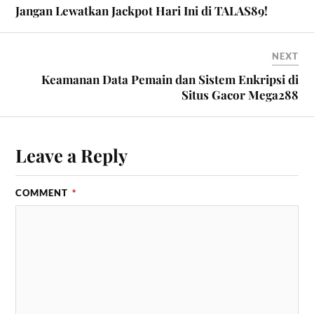
Jangan Lewatkan Jackpot Hari Ini di TALAS89!
NEXT
Keamanan Data Pemain dan Sistem Enkripsi di
Situs Gacor Mega288
Leave a Reply
COMMENT
*