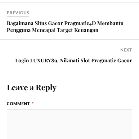
PREVIOUS
Bagaimana Situs Gacor Pragmatic4D Membantu
Pengguna Mencapai Target Keuangan
NEXT
Login LUXURY89, Nikmati Slot Pragmatic Gacor
Leave a Reply
COMMENT
*