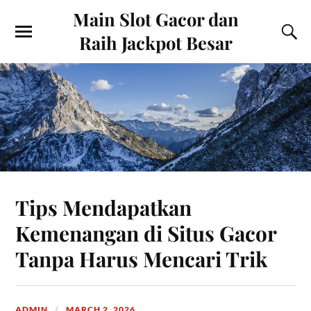
Main Slot Gacor dan
Raih Jackpot Besar
Tips Mendapatkan
Kemenangan di Situs Gacor
Tanpa Harus Mencari Trik
ADMIN
MARCH 2, 2026