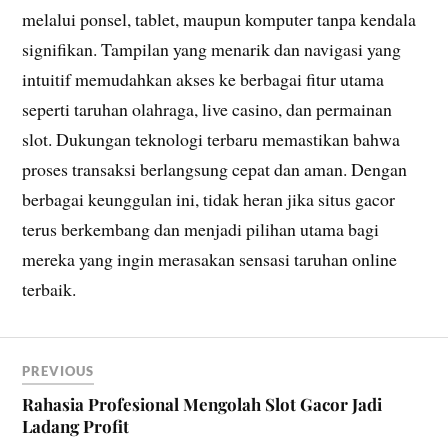
melalui ponsel, tablet, maupun komputer tanpa kendala
signifikan. Tampilan yang menarik dan navigasi yang
intuitif memudahkan akses ke berbagai fitur utama
seperti taruhan olahraga, live casino, dan permainan
slot. Dukungan teknologi terbaru memastikan bahwa
proses transaksi berlangsung cepat dan aman. Dengan
berbagai keunggulan ini, tidak heran jika situs gacor
terus berkembang dan menjadi pilihan utama bagi
mereka yang ingin merasakan sensasi taruhan online
terbaik.
PREVIOUS
Rahasia Profesional Mengolah Slot Gacor Jadi
Ladang Profit