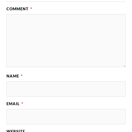
COMMENT
*
NAME
*
EMAIL
*
WEBSITE