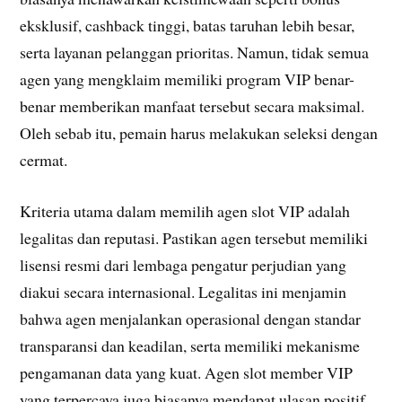
eksklusif, cashback tinggi, batas taruhan lebih besar,
serta layanan pelanggan prioritas. Namun, tidak semua
agen yang mengklaim memiliki program VIP benar-
benar memberikan manfaat tersebut secara maksimal.
Oleh sebab itu, pemain harus melakukan seleksi dengan
cermat.
Kriteria utama dalam memilih agen slot VIP adalah
legalitas dan reputasi. Pastikan agen tersebut memiliki
lisensi resmi dari lembaga pengatur perjudian yang
diakui secara internasional. Legalitas ini menjamin
bahwa agen menjalankan operasional dengan standar
transparansi dan keadilan, serta memiliki mekanisme
pengamanan data yang kuat. Agen slot member VIP
yang terpercaya juga biasanya mendapat ulasan positif