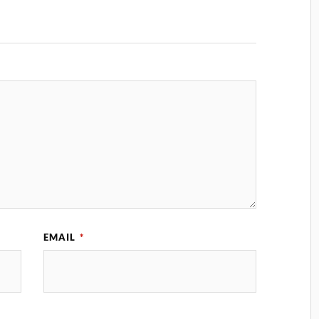
EMAIL
*