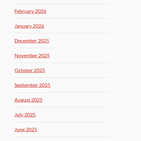
February 2026
January 2026
December 2025
November 2025
October 2025
September 2025
August 2025
July 2025
June 2025