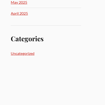
May 2025
April 2025
Categories
Uncategorized