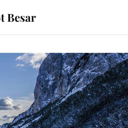
t Besar