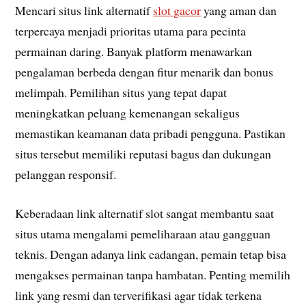
Mencari situs link alternatif
slot gacor
yang aman dan
terpercaya menjadi prioritas utama para pecinta
permainan daring. Banyak platform menawarkan
pengalaman berbeda dengan fitur menarik dan bonus
melimpah. Pemilihan situs yang tepat dapat
meningkatkan peluang kemenangan sekaligus
memastikan keamanan data pribadi pengguna. Pastikan
situs tersebut memiliki reputasi bagus dan dukungan
pelanggan responsif.
Keberadaan link alternatif slot sangat membantu saat
situs utama mengalami pemeliharaan atau gangguan
teknis. Dengan adanya link cadangan, pemain tetap bisa
mengakses permainan tanpa hambatan. Penting memilih
link yang resmi dan terverifikasi agar tidak terkena