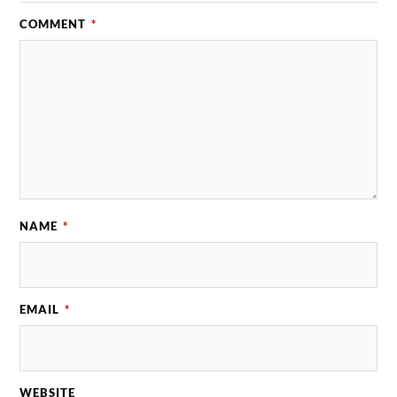
COMMENT
*
NAME
*
EMAIL
*
WEBSITE