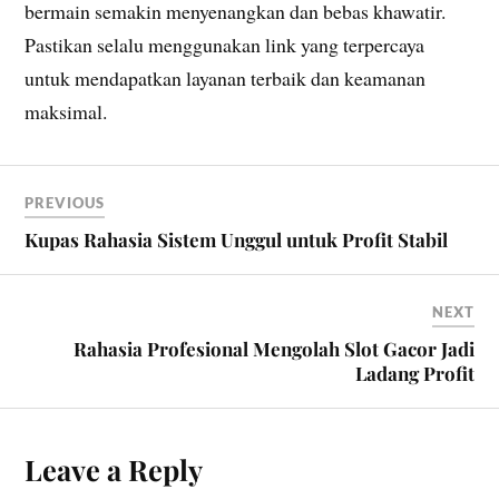
bermain semakin menyenangkan dan bebas khawatir.
Pastikan selalu menggunakan link yang terpercaya
untuk mendapatkan layanan terbaik dan keamanan
maksimal.
PREVIOUS
Kupas Rahasia Sistem Unggul untuk Profit Stabil
NEXT
Rahasia Profesional Mengolah Slot Gacor Jadi
Ladang Profit
Leave a Reply