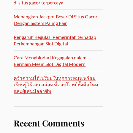
di situs gacor terpercaya
Menangkan Jackpot Besar Di Situs Gacor
Dengan Sistem Paling Fair
Pengaruh Regulasi Pemerintah terhadap
Perkembangan Slot Digital
Cara Menghindari Kegagalan dalam
Bermain Mesin Slot Digital Modern
คว้าความได้เปรียบในทุกการหมุน พร้อม
เรียนรู้วิธีเล่น สล็อต ที่ตอบโจทย์ทั้งมือใหม่
และผู้เล่นมืออาชีพ
Recent Comments