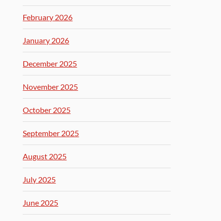
February 2026
January 2026
December 2025
November 2025
October 2025
September 2025
August 2025
July 2025
June 2025