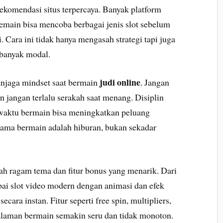
rekomendasi situs terpercaya. Banyak platform
emain bisa mencoba berbagai jenis slot sebelum
 Cara ini tidak hanya mengasah strategi tapi juga
 banyak modal.
judi online
menjaga mindset saat bermain
. Jangan
an jangan terlalu serakah saat menang. Disiplin
waktu bermain bisa meningkatkan peluang
 utama bermain adalah hiburan, bukan sekadar
ah ragam tema dan fitur bonus yang menarik. Dari
pai slot video modern dengan animasi dan efek
cara instan. Fitur seperti free spin, multipliers,
alaman bermain semakin seru dan tidak monoton.