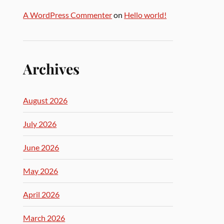
A WordPress Commenter
on
Hello world!
Archives
August 2026
July 2026
June 2026
May 2026
April 2026
March 2026