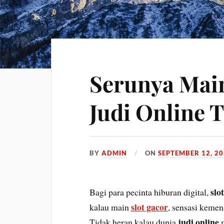
Serunya Main
Judi Online 
BY
ADMIN
ON
SEPTEMBER 12, 2
slo
Bagi para pecinta hiburan digital,
slot gacor
kalau main
, sensasi kemen
judi online
Tidak heran kalau dunia
m