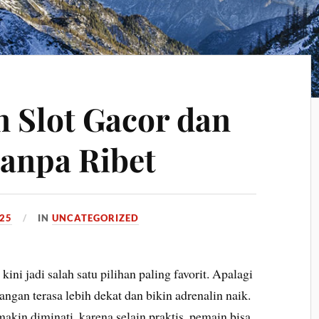
 Slot Gacor dan
Tanpa Ribet
025
IN
UNCATEGORIZED
t
kini jadi salah satu pilihan paling favorit. Apalagi
angan terasa lebih dekat dan bikin adrenalin naik.
akin diminati, karena selain praktis, pemain bisa