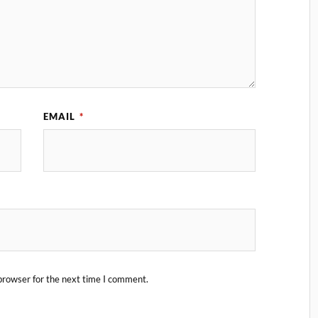
EMAIL
*
browser for the next time I comment.