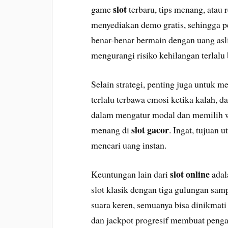
slot
game
terbaru, tips menang, atau 
menyediakan demo gratis, sehingga p
benar-benar bermain dengan uang asli.
mengurangi risiko kehilangan terlalu
Selain strategi, penting juga untuk 
terlalu terbawa emosi ketika kalah, d
dalam mengatur modal dan memilih 
slot gacor
menang di
. Ingat, tujuan
mencari uang instan.
slot online
Keuntungan lain dari
adal
slot klasik dengan tiga gulungan sam
suara keren, semuanya bisa dinikmati se
dan jackpot progresif membuat peng