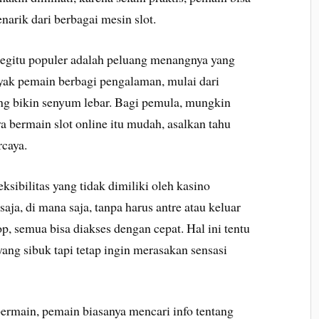
arik dari berbagai mesin slot.
egitu populer adalah peluang menangnya yang
anyak pemain berbagi pengalaman, mulai dari
ang bikin senyum lebar. Bagi pemula, mungkin
a bermain slot online itu mudah, asalkan tahu
rcaya.
sibilitas yang tidak dimiliki oleh kasino
ja, di mana saja, tanpa harus antre atau keluar
, semua bisa diakses dengan cepat. Hal ini tentu
 yang sibuk tapi tetap ingin merasakan sensasi
main, pemain biasanya mencari info tentang