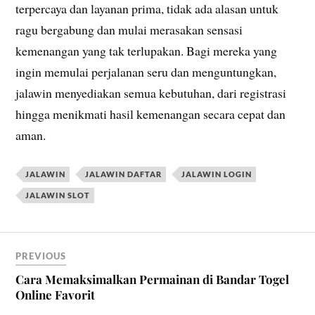
terpercaya dan layanan prima, tidak ada alasan untuk
ragu bergabung dan mulai merasakan sensasi
kemenangan yang tak terlupakan. Bagi mereka yang
ingin memulai perjalanan seru dan menguntungkan,
jalawin menyediakan semua kebutuhan, dari registrasi
hingga menikmati hasil kemenangan secara cepat dan
aman.
JALAWIN
JALAWIN DAFTAR
JALAWIN LOGIN
JALAWIN SLOT
PREVIOUS
Cara Memaksimalkan Permainan di Bandar Togel
Online Favorit