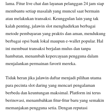
lama. Fitur live chat dan layanan pelanggan 24 jam siap
membantu setiap masalah yang muncul saat bermain
atau melakukan transaksi. Keunggulan lain yang tak
kalah penting, jalawin slot menghadirkan berbagai
metode pembayaran yang praktis dan aman, mendukung
berbagai opsi bank lokal maupun e-wallet popular. Hal
ini membuat transaksi berjalan mulus dan tanpa
hambatan, menambah kepercayaan pengguna dalam
menjalankan permainan favorit mereka.
Tidak heran jika jalawin daftar menjadi pilihan utama
para pecinta slot daring yang mencari pengalaman
berbeda dan keuntungan maksimal. Platform ini terus
berinovasi, menambahkan fitur-fitur baru yang semakin
memanjakan pengguna setia. Dengan reputasi