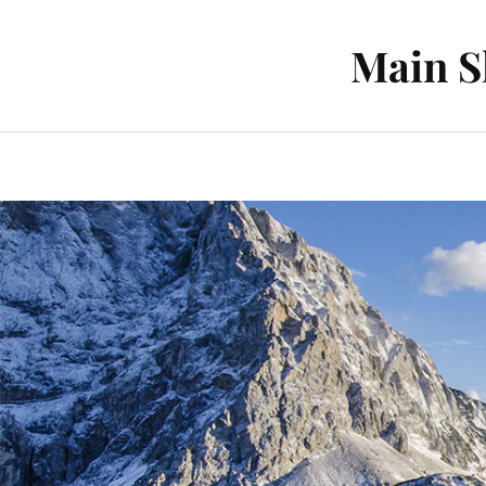
Main S