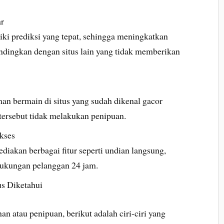
r
iki prediksi yang tepat, sehingga meningkatkan
dingkan dengan situs lain yang tidak memberikan
n bermain di situs yang sudah dikenal gacor
tersebut tidak melakukan penipuan.
kses
diakan berbagai fitur seperti undian langsung,
dukungan pelanggan 24 jam.
us Diketahui
n atau penipuan, berikut adalah ciri-ciri yang