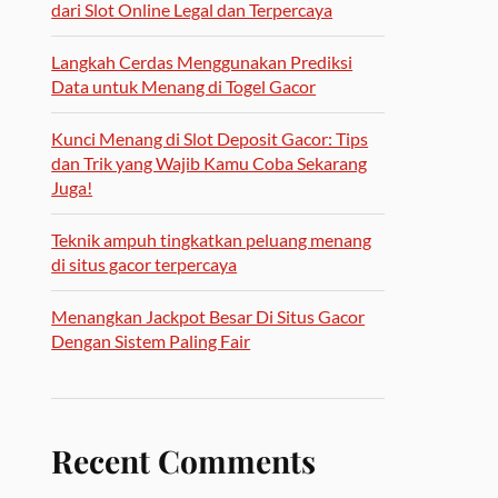
dari Slot Online Legal dan Terpercaya
Langkah Cerdas Menggunakan Prediksi
Data untuk Menang di Togel Gacor
Kunci Menang di Slot Deposit Gacor: Tips
dan Trik yang Wajib Kamu Coba Sekarang
Juga!
Teknik ampuh tingkatkan peluang menang
di situs gacor terpercaya
Menangkan Jackpot Besar Di Situs Gacor
Dengan Sistem Paling Fair
Recent Comments