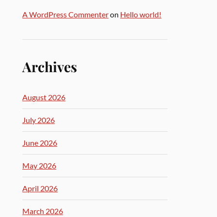
A WordPress Commenter
on
Hello world!
Archives
August 2026
July 2026
June 2026
May 2026
April 2026
March 2026