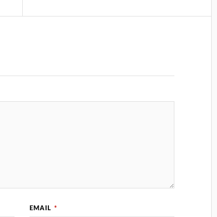
EMAIL
*