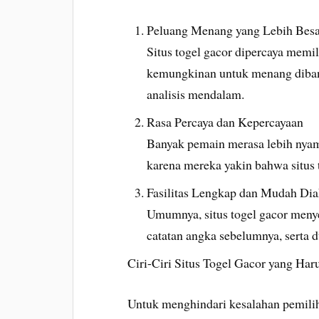
Peluang Menang yang Lebih Besa
Situs togel gacor dipercaya memil
kemungkinan untuk menang diban
analisis mendalam.
Rasa Percaya dan Kepercayaan
Banyak pemain merasa lebih nyama
karena mereka yakin bahwa situs 
Fasilitas Lengkap dan Mudah Dia
Umumnya, situs togel gacor menye
catatan angka sebelumnya, serta 
Ciri-Ciri Situs Togel Gacor yang Har
Untuk menghindari kesalahan pemiliha