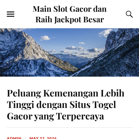
Main Slot Gacor dan
Raih Jackpot Besar
Peluang Kemenangan Lebih
Tinggi dengan Situs Togel
Gacor yang Terpercaya
ADMIN
MAY 22, 2026