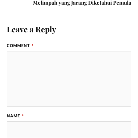
Melimpah yang Jarang Diketahui Pemula
Leave a Reply
COMMENT
*
NAME
*