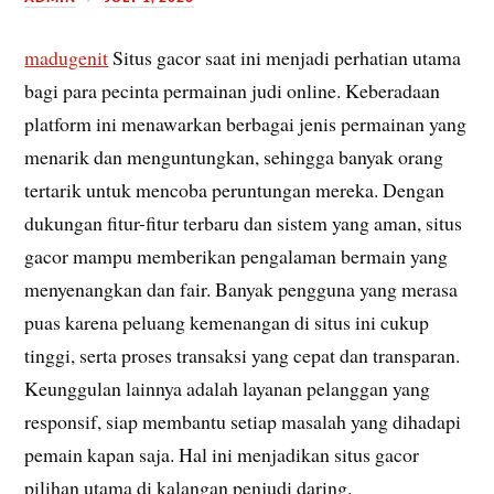
madugenit
Situs gacor saat ini menjadi perhatian utama
bagi para pecinta permainan judi online. Keberadaan
platform ini menawarkan berbagai jenis permainan yang
menarik dan menguntungkan, sehingga banyak orang
tertarik untuk mencoba peruntungan mereka. Dengan
dukungan fitur-fitur terbaru dan sistem yang aman, situs
gacor mampu memberikan pengalaman bermain yang
menyenangkan dan fair. Banyak pengguna yang merasa
puas karena peluang kemenangan di situs ini cukup
tinggi, serta proses transaksi yang cepat dan transparan.
Keunggulan lainnya adalah layanan pelanggan yang
responsif, siap membantu setiap masalah yang dihadapi
pemain kapan saja. Hal ini menjadikan situs gacor
pilihan utama di kalangan penjudi daring.