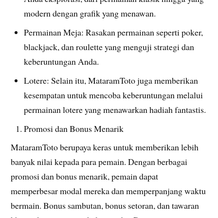
modern dengan grafik yang menawan.
Permainan Meja: Rasakan permainan seperti poker,
blackjack, dan roulette yang menguji strategi dan
keberuntungan Anda.
Lotere: Selain itu, MataramToto juga memberikan
kesempatan untuk mencoba keberuntungan melalui
permainan lotere yang menawarkan hadiah fantastis.
Promosi dan Bonus Menarik
MataramToto berupaya keras untuk memberikan lebih
banyak nilai kepada para pemain. Dengan berbagai
promosi dan bonus menarik, pemain dapat
memperbesar modal mereka dan memperpanjang waktu
bermain. Bonus sambutan, bonus setoran, dan tawaran