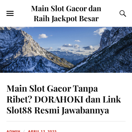
Main Slot Gacor dan
Raih Jackpot Besar
Main Slot Gacor Tanpa
Ribet? DORAHOKI dan Link
Slot88 Resmi Jawabannya
ADMIN
APRIL 12, 2025