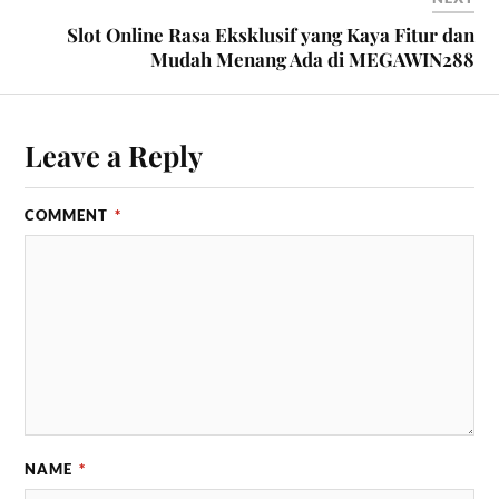
Slot Online Rasa Eksklusif yang Kaya Fitur dan
Mudah Menang Ada di MEGAWIN288
Leave a Reply
COMMENT
*
NAME
*