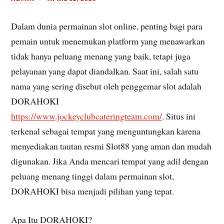
Dalam dunia permainan slot online, penting bagi para
pemain untuk menemukan platform yang menawarkan
tidak hanya peluang menang yang baik, tetapi juga
pelayanan yang dapat diandalkan. Saat ini, salah satu
nama yang sering disebut oleh penggemar slot adalah
DORAHOKI
https://www.jockeyclubcateringteam.com/
. Situs ini
terkenal sebagai tempat yang menguntungkan karena
menyediakan tautan resmi Slot88 yang aman dan mudah
digunakan. Jika Anda mencari tempat yang adil dengan
peluang menang tinggi dalam permainan slot,
DORAHOKI bisa menjadi pilihan yang tepat.
Apa Itu DORAHOKI?