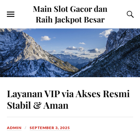
Main Slot Gacor dan
Raih Jackpot Besar
Layanan VIP via Akses Resmi
Stabil & Aman
ADMIN
SEPTEMBER 3, 2025