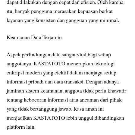
dapat dilakukan dengan cepat dan efisien. Oleh karena
itu, banyak pengguna merasakan kepuasan berkat
layanan yang konsisten dan gangguan yang minimal.
Keamanan Data Terjamin
Aspek perlindungan data sangat vital bagi setiap
anggotanya. KASTATOTO menerapkan teknologi
enkripsi modern yang efektif dalam menjaga setiap
informasi pribadi dan data transaksi. Dengan adanya
jaminan sistem keamanan, anggota tidak perlu khawatir
tentang kebocoran informasi atau ancaman dari pihak
yang tidak bertanggung jawab. Rasa aman ini
menjadikan KASTATOTO lebih unggul dibandingkan
platform lain.