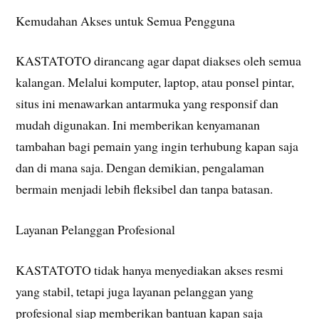
Kemudahan Akses untuk Semua Pengguna
KASTATOTO dirancang agar dapat diakses oleh semua
kalangan. Melalui komputer, laptop, atau ponsel pintar,
situs ini menawarkan antarmuka yang responsif dan
mudah digunakan. Ini memberikan kenyamanan
tambahan bagi pemain yang ingin terhubung kapan saja
dan di mana saja. Dengan demikian, pengalaman
bermain menjadi lebih fleksibel dan tanpa batasan.
Layanan Pelanggan Profesional
KASTATOTO tidak hanya menyediakan akses resmi
yang stabil, tetapi juga layanan pelanggan yang
profesional siap memberikan bantuan kapan saja