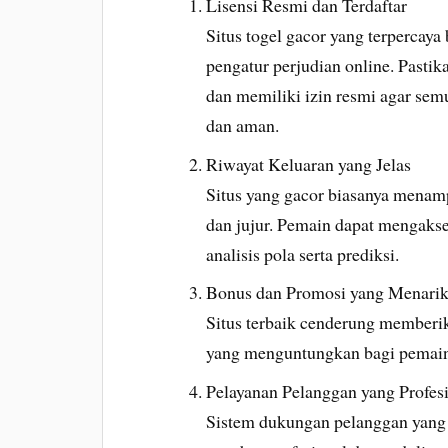
Lisensi Resmi dan Terdaftar
Situs togel gacor yang terpercaya
pengatur perjudian online. Pastik
dan memiliki izin resmi agar semu
dan aman.
Riwayat Keluaran yang Jelas
Situs yang gacor biasanya menamp
dan jujur. Pemain dapat mengakse
analisis pola serta prediksi.
Bonus dan Promosi yang Menari
Situs terbaik cenderung memberik
yang menguntungkan bagi pemain
Pelayanan Pelanggan yang Profes
Sistem dukungan pelanggan yang