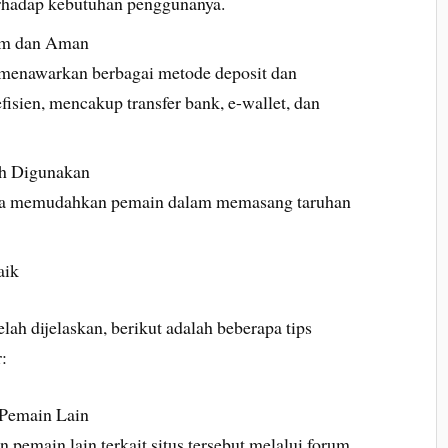
terhadap kebutuhan penggunanya.
am dan Aman
a menawarkan berbagai metode deposit dan
fisien, mencakup transfer bank, e-wallet, dan
h Digunakan
una memudahkan pemain dalam memasang taruhan
aik
elah dijelaskan, berikut adalah beberapa tips
r:
 Pemain Lain
 pemain lain terkait situs tersebut melalui forum,