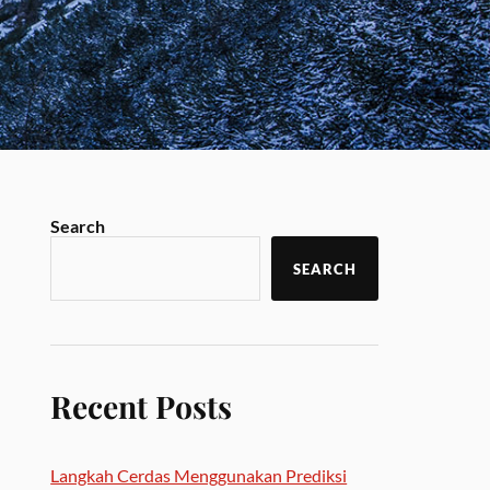
Search
SEARCH
Recent Posts
Langkah Cerdas Menggunakan Prediksi