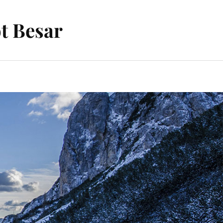
t Besar