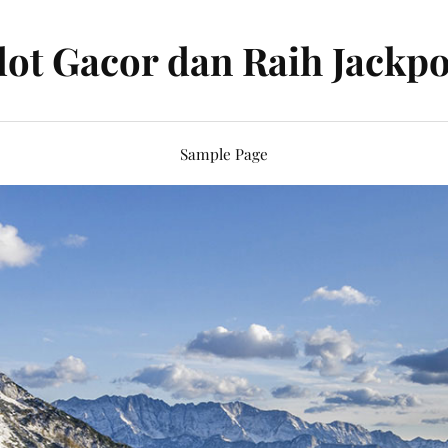
lot Gacor dan Raih Jackpo
Sample Page