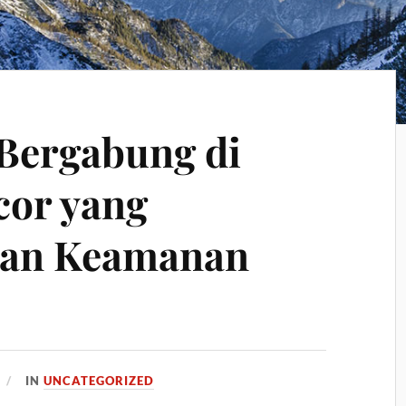
Bergabung di
cor yang
an Keamanan
IN
UNCATEGORIZED