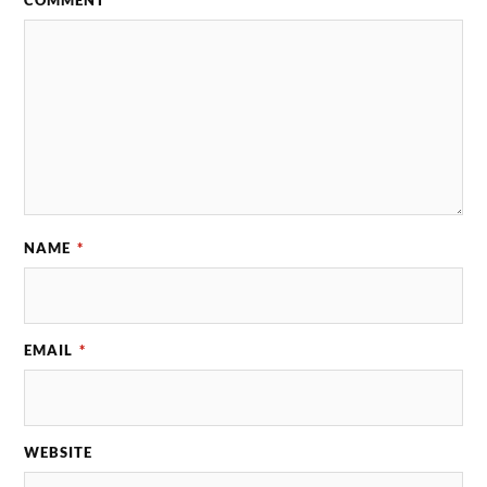
COMMENT
*
NAME
*
EMAIL
*
WEBSITE