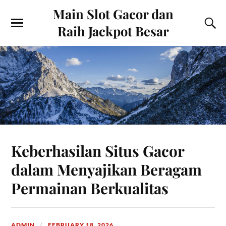
Main Slot Gacor dan
Raih Jackpot Besar
Keberhasilan Situs Gacor
dalam Menyajikan Beragam
Permainan Berkualitas
ADMIN
FEBRUARY 18, 2026