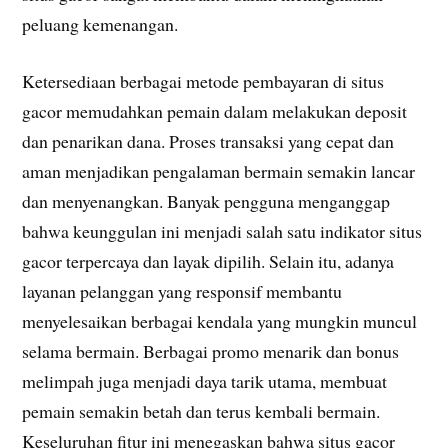
peluang kemenangan.
Ketersediaan berbagai metode pembayaran di situs
gacor memudahkan pemain dalam melakukan deposit
dan penarikan dana. Proses transaksi yang cepat dan
aman menjadikan pengalaman bermain semakin lancar
dan menyenangkan. Banyak pengguna menganggap
bahwa keunggulan ini menjadi salah satu indikator situs
gacor terpercaya dan layak dipilih. Selain itu, adanya
layanan pelanggan yang responsif membantu
menyelesaikan berbagai kendala yang mungkin muncul
selama bermain. Berbagai promo menarik dan bonus
melimpah juga menjadi daya tarik utama, membuat
pemain semakin betah dan terus kembali bermain.
Keseluruhan fitur ini menegaskan bahwa situs gacor