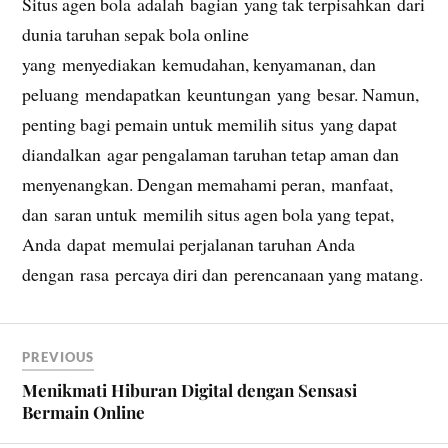
Situs agen bola adalah bagian yang tak terpisahkan dari
dunia taruhan sepak bola online
yang menyediakan kemudahan, kenyamanan, dan
peluang mendapatkan keuntungan yang besar. Namun,
penting bagi pemain untuk memilih situs yang dapat
diandalkan agar pengalaman taruhan tetap aman dan
menyenangkan. Dengan memahami peran, manfaat,
dan saran untuk memilih situs agen bola yang tepat,
Anda dapat memulai perjalanan taruhan Anda
dengan rasa percaya diri dan perencanaan yang matang.
PREVIOUS
Menikmati Hiburan Digital dengan Sensasi
Bermain Online