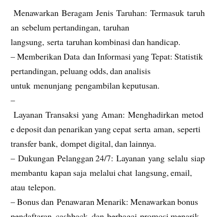
Menawarkan Beragam Jenis Taruhan: Termasuk taruh
an sebelum pertandingan, taruhan
langsung, serta taruhan kombinasi dan handicap.
– Memberikan Data dan Informasi yang Tepat: Statistik
pertandingan, peluang odds, dan analisis
untuk menunjang pengambilan keputusan.
–
Layanan Transaksi yang Aman: Menghadirkan metod
e deposit dan penarikan yang cepat serta aman, seperti
transfer bank, dompet digital, dan lainnya.
– Dukungan Pelanggan 24/7: Layanan yang selalu siap
membantu kapan saja melalui chat langsung, email,
atau telepon.
– Bonus dan Penawaran Menarik: Menawarkan bonus
pendaftaran, cashback, dan berbagai promosi menarik