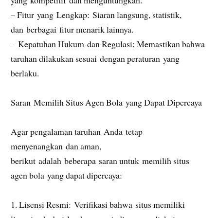
yang kompetitif dan menguntungkan.
– Fitur yang Lengkap: Siaran langsung, statistik,
dan berbagai fitur menarik lainnya.
– Kepatuhan Hukum dan Regulasi: Memastikan bahwa
taruhan dilakukan sesuai dengan peraturan yang
berlaku.
Saran Memilih Situs Agen Bola yang Dapat Dipercaya
Agar pengalaman taruhan Anda tetap
menyenangkan dan aman,
berikut adalah beberapa saran untuk memilih situs
agen bola yang dapat dipercaya:
1. Lisensi Resmi: Verifikasi bahwa situs memiliki