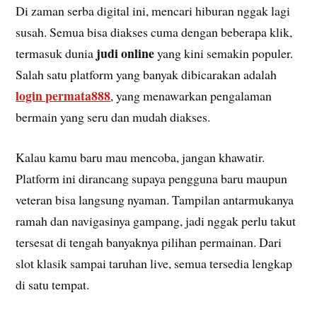
Di zaman serba digital ini, mencari hiburan nggak lagi
susah. Semua bisa diakses cuma dengan beberapa klik,
judi online
termasuk dunia
yang kini semakin populer.
Salah satu platform yang banyak dibicarakan adalah
login permata888
, yang menawarkan pengalaman
bermain yang seru dan mudah diakses.
Kalau kamu baru mau mencoba, jangan khawatir.
Platform ini dirancang supaya pengguna baru maupun
veteran bisa langsung nyaman. Tampilan antarmukanya
ramah dan navigasinya gampang, jadi nggak perlu takut
tersesat di tengah banyaknya pilihan permainan. Dari
slot klasik sampai taruhan live, semua tersedia lengkap
di satu tempat.