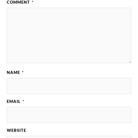
COMMENT
*
NAME
*
EMAIL
*
WEBSITE