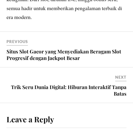
semua hadir untuk memberikan pengalaman terbaik di
era modern.
PREVIOUS
Situs Slot Gacor yang Menyediakan Beragam Slot
Progresif dengan Jackpot Besar
NEXT
Trik Seru Dunia Digital: Hiburan Interaktif Tanpa
Batas
Leave a Reply