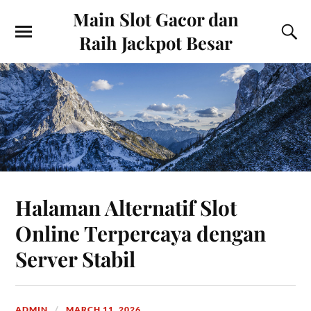
Main Slot Gacor dan
Raih Jackpot Besar
Halaman Alternatif Slot
Online Terpercaya dengan
Server Stabil
ADMIN
MARCH 11, 2026