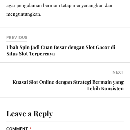
agar pengalaman bermain tetap menyenangkan dan
menguntungkan.
PREVIOUS
Ubah Spin Jadi Cuan Besar dengan Slot Gacor di
Situs Slot Terpercaya
NEXT
Kuasai Slot Online dengan Strategi Bermain yang
Lebih Konsisten
Leave a Reply
COMMENT
*