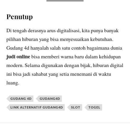
Penutup
Di tengah derasnya arus digitalisasi, kita punya banyak
pilihan hiburan yang bisa menyesuaikan kebutuhan.
Gudang 4d hanyalah salah satu contoh bagaimana dunia
judi online
bisa memberi warna baru dalam kehidupan
modern. Selama digunakan dengan bijak, hiburan digital
ini bisa jadi sahabat yang setia menemani di waktu
luang.
GUDANG 4D
GUDANG4D
LINK ALTERNATIF GUDANG4D
SLOT
TOGEL