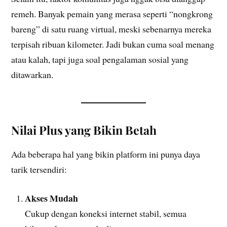
remeh. Banyak pemain yang merasa seperti “nongkrong
bareng” di satu ruang virtual, meski sebenarnya mereka
terpisah ribuan kilometer. Jadi bukan cuma soal menang
atau kalah, tapi juga soal pengalaman sosial yang
ditawarkan.
Nilai Plus yang Bikin Betah
Ada beberapa hal yang bikin platform ini punya daya
tarik tersendiri:
Akses Mudah
Cukup dengan koneksi internet stabil, semua