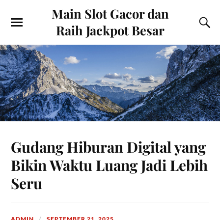
Main Slot Gacor dan
Raih Jackpot Besar
Gudang Hiburan Digital yang
Bikin Waktu Luang Jadi Lebih
Seru
ADMIN
SEPTEMBER 21, 2025