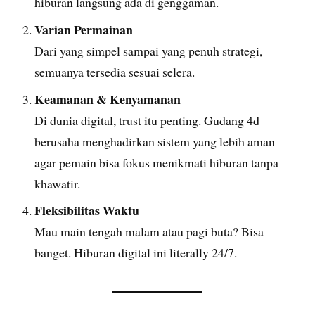
hiburan langsung ada di genggaman.
Varian Permainan
Dari yang simpel sampai yang penuh strategi,
semuanya tersedia sesuai selera.
Keamanan & Kenyamanan
Di dunia digital, trust itu penting. Gudang 4d
berusaha menghadirkan sistem yang lebih aman
agar pemain bisa fokus menikmati hiburan tanpa
khawatir.
Fleksibilitas Waktu
Mau main tengah malam atau pagi buta? Bisa
banget. Hiburan digital ini literally 24/7.