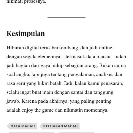
nikmati prosesnya.
Kesimpulan
Hiburan digital terus berkembang, dan judi online
dengan segala elemennya—termasuk data macau—udah
jadi bagian dari gaya hidup sebagian orang. Bukan cuma
soal angka, tapi juga tentang pengalaman, analisis, dan
rasa seru yang bikin betah. Jadi, kalau kamu penasaran,
selalu ingat buat main dengan santai dan tanggung
jawab. Karena pada akhirnya, yang paling penting
adalah enjoy the game dan nikmatin momennya.
DATA MACAU
KELUARAN MACAU