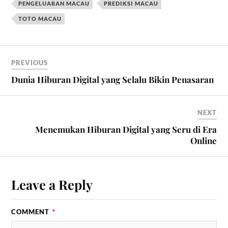
PENGELUARAN MACAU
PREDIKSI MACAU
TOTO MACAU
PREVIOUS
Dunia Hiburan Digital yang Selalu Bikin Penasaran
NEXT
Menemukan Hiburan Digital yang Seru di Era
Online
Leave a Reply
COMMENT
*