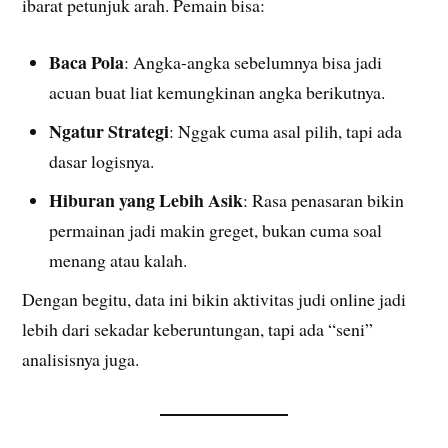
ibarat petunjuk arah. Pemain bisa:
Baca Pola
: Angka-angka sebelumnya bisa jadi
acuan buat liat kemungkinan angka berikutnya.
Ngatur Strategi
: Nggak cuma asal pilih, tapi ada
dasar logisnya.
Hiburan yang Lebih Asik
: Rasa penasaran bikin
permainan jadi makin greget, bukan cuma soal
menang atau kalah.
Dengan begitu, data ini bikin aktivitas judi online jadi
lebih dari sekadar keberuntungan, tapi ada “seni”
analisisnya juga.