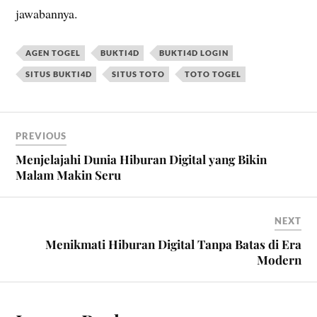
jawabannya.
AGEN TOGEL
BUKTI4D
BUKTI4D LOGIN
SITUS BUKTI4D
SITUS TOTO
TOTO TOGEL
PREVIOUS
Menjelajahi Dunia Hiburan Digital yang Bikin
Malam Makin Seru
NEXT
Menikmati Hiburan Digital Tanpa Batas di Era
Modern