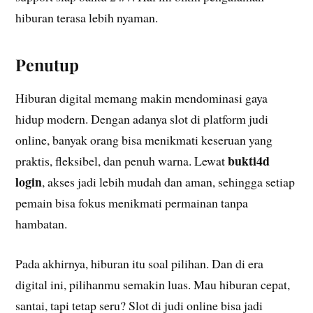
hiburan terasa lebih nyaman.
Penutup
Hiburan digital memang makin mendominasi gaya
hidup modern. Dengan adanya slot di platform judi
online, banyak orang bisa menikmati keseruan yang
bukti4d
praktis, fleksibel, dan penuh warna. Lewat
login
, akses jadi lebih mudah dan aman, sehingga setiap
pemain bisa fokus menikmati permainan tanpa
hambatan.
Pada akhirnya, hiburan itu soal pilihan. Dan di era
digital ini, pilihanmu semakin luas. Mau hiburan cepat,
santai, tapi tetap seru? Slot di judi online bisa jadi