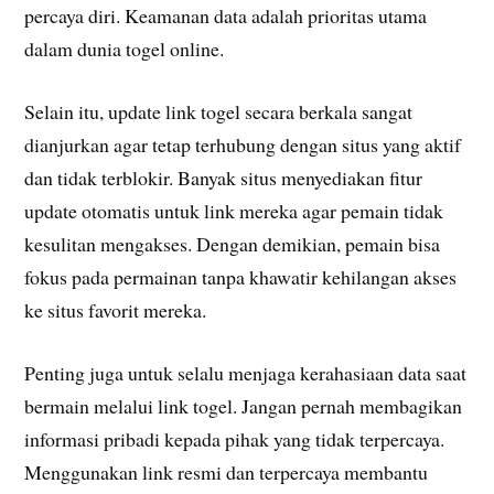
percaya diri. Keamanan data adalah prioritas utama
dalam dunia togel online.
Selain itu, update link togel secara berkala sangat
dianjurkan agar tetap terhubung dengan situs yang aktif
dan tidak terblokir. Banyak situs menyediakan fitur
update otomatis untuk link mereka agar pemain tidak
kesulitan mengakses. Dengan demikian, pemain bisa
fokus pada permainan tanpa khawatir kehilangan akses
ke situs favorit mereka.
Penting juga untuk selalu menjaga kerahasiaan data saat
bermain melalui link togel. Jangan pernah membagikan
informasi pribadi kepada pihak yang tidak terpercaya.
Menggunakan link resmi dan terpercaya membantu