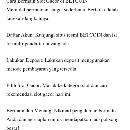
Cara Bermain Slot Gacor di BETCOIN
Memulai permainan sangat sederhana. Berikut adalah
langkah-langkahnya:
Daftar Akun: Kunjungi situs resmi BETCOIN dan isi
formulir pendaftaran yang ada.
Lakukan Deposit: Lakukan deposit menggunakan
metode pembayaran yang tersedia.
Pilih Slot Gacor: Masuk ke kategori slot dan cari
rekomendasi slot gacor hari ini.
Bermain dan Menang: Nikmati pengalaman bermain
Anda dan bersiaplah untuk mendapatkan jackpot yang
besar!