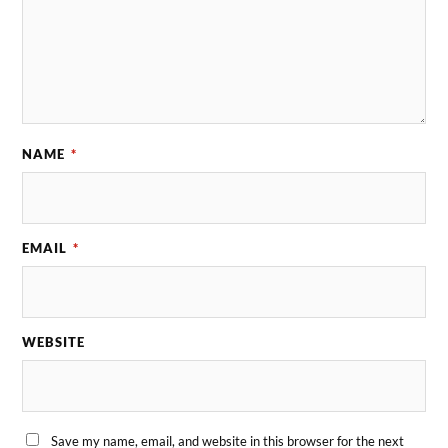
NAME
*
EMAIL
*
WEBSITE
Save my name, email, and website in this browser for the next