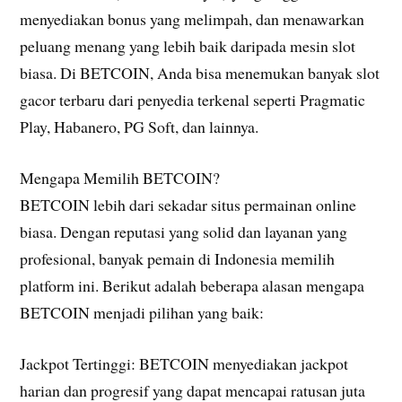
menyediakan bonus yang melimpah, dan menawarkan
peluang menang yang lebih baik daripada mesin slot
biasa. Di BETCOIN, Anda bisa menemukan banyak slot
gacor terbaru dari penyedia terkenal seperti Pragmatic
Play, Habanero, PG Soft, dan lainnya.
Mengapa Memilih BETCOIN?
BETCOIN lebih dari sekadar situs permainan online
biasa. Dengan reputasi yang solid dan layanan yang
profesional, banyak pemain di Indonesia memilih
platform ini. Berikut adalah beberapa alasan mengapa
BETCOIN menjadi pilihan yang baik:
Jackpot Tertinggi: BETCOIN menyediakan jackpot
harian dan progresif yang dapat mencapai ratusan juta