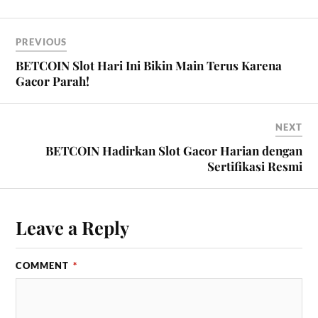
PREVIOUS
BETCOIN Slot Hari Ini Bikin Main Terus Karena
Gacor Parah!
NEXT
BETCOIN Hadirkan Slot Gacor Harian dengan
Sertifikasi Resmi
Leave a Reply
COMMENT
*