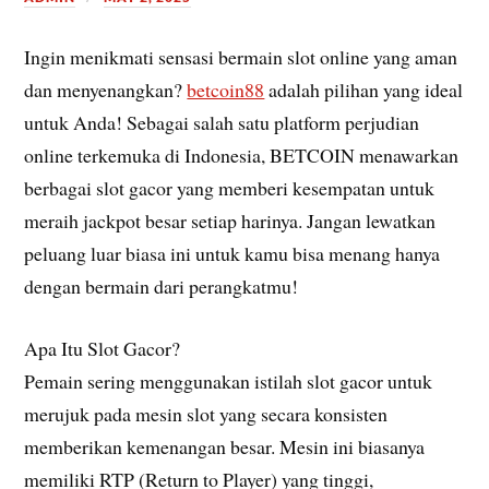
Ingin menikmati sensasi bermain slot online yang aman
dan menyenangkan?
betcoin88
adalah pilihan yang ideal
untuk Anda! Sebagai salah satu platform perjudian
online terkemuka di Indonesia, BETCOIN menawarkan
berbagai slot gacor yang memberi kesempatan untuk
meraih jackpot besar setiap harinya. Jangan lewatkan
peluang luar biasa ini untuk kamu bisa menang hanya
dengan bermain dari perangkatmu!
Apa Itu Slot Gacor?
Pemain sering menggunakan istilah slot gacor untuk
merujuk pada mesin slot yang secara konsisten
memberikan kemenangan besar. Mesin ini biasanya
memiliki RTP (Return to Player) yang tinggi,