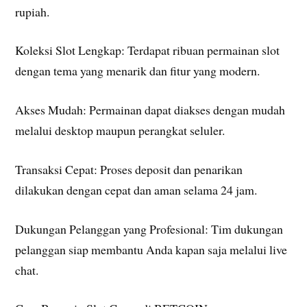
rupiah.
Koleksi Slot Lengkap: Terdapat ribuan permainan slot
dengan tema yang menarik dan fitur yang modern.
Akses Mudah: Permainan dapat diakses dengan mudah
melalui desktop maupun perangkat seluler.
Transaksi Cepat: Proses deposit dan penarikan
dilakukan dengan cepat dan aman selama 24 jam.
Dukungan Pelanggan yang Profesional: Tim dukungan
pelanggan siap membantu Anda kapan saja melalui live
chat.