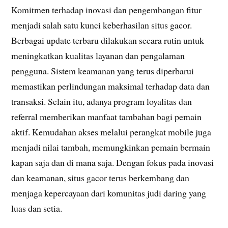
Komitmen terhadap inovasi dan pengembangan fitur
menjadi salah satu kunci keberhasilan situs gacor.
Berbagai update terbaru dilakukan secara rutin untuk
meningkatkan kualitas layanan dan pengalaman
pengguna. Sistem keamanan yang terus diperbarui
memastikan perlindungan maksimal terhadap data dan
transaksi. Selain itu, adanya program loyalitas dan
referral memberikan manfaat tambahan bagi pemain
aktif. Kemudahan akses melalui perangkat mobile juga
menjadi nilai tambah, memungkinkan pemain bermain
kapan saja dan di mana saja. Dengan fokus pada inovasi
dan keamanan, situs gacor terus berkembang dan
menjaga kepercayaan dari komunitas judi daring yang
luas dan setia.