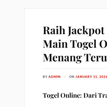
Raih Jackpot 
Main Togel O
Menang Teru
BY
ADMIN
ON
JANUARY 15, 202
Togel Online: Dari Tra