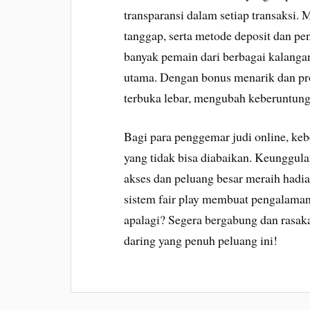
transparansi dalam setiap transaksi.
tanggap, serta metode deposit dan p
banyak pemain dari berbagai kalanga
utama. Dengan bonus menarik dan pr
terbuka lebar, mengubah keberuntung
Bagi para penggemar judi online, keb
yang tidak bisa diabaikan. Keunggula
akses dan peluang besar meraih hadia
sistem fair play membuat pengalama
apalagi? Segera bergabung dan rasak
daring yang penuh peluang ini!