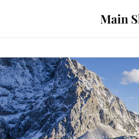
Main S