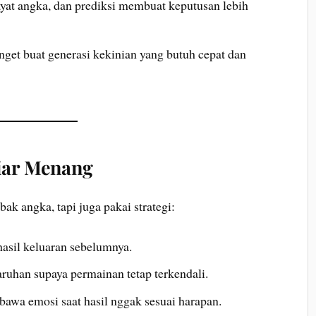
wayat angka, dan prediksi membuat keputusan lebih
anget buat generasi kekinian yang butuh cepat dan
Biar Menang
k angka, tapi juga pakai strategi:
 hasil keluaran sebelumnya.
taruhan supaya permainan tetap terkendali.
rbawa emosi saat hasil nggak sesuai harapan.