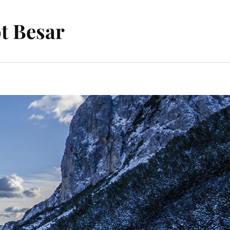
t Besar