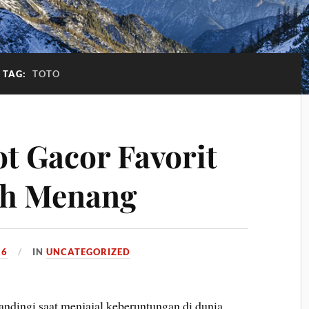
TAG:
TOTO
ot Gacor Favorit
ah Menang
26
IN
UNCATEGORIZED
tandingi saat menjajal keberuntungan di dunia