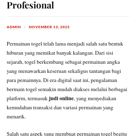
Profesional
ADMIN
NOVEMBER 13, 2025
Permainan togel telah lama menjadi salah satu bentuk
hiburan yang memikat banyak kalangan. Dari sisi
sejarah, togel berkembang sebagai permainan angka
yang menawarkan keseruan sekaligus tantangan bagi
para pemainnya. Di era digital saat ini, pengalaman
bermain togel semakin mudah diakses melalui berbagai
judi online
platform, termasuk
, yang menyediakan
kemudahan transaksi dan variasi permainan yang
menarik.
Salah satu aspek yang membuat permainan togel begitu