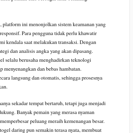
 platform ini menonjolkan sistem keamanan yang
responsif. Para pengguna tidak perlu khawatir
ami kendala saat melakukan transaksi. Dengan
ategi dan analisis angka yang akan dipasang.
gel selalu berusaha menghadirkan teknologi
tap menyenangkan dan bebas hambatan.
cara langsung dan otomatis, sehingga prosesnya
kan.
 hanya sekadar tempat bertaruh, tetapi juga menjadi
ndukung. Banyak pemain yang merasa nyaman
ps, memperbesar peluang meraih kemenangan besar.
togel daring pun semakin terasa nyata, membuat