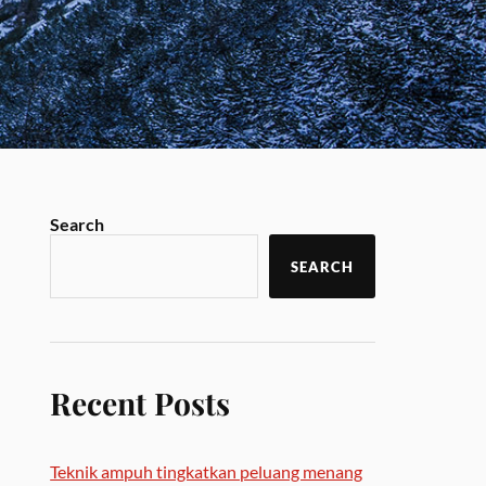
Search
SEARCH
Recent Posts
Teknik ampuh tingkatkan peluang menang