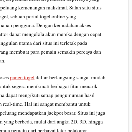
peluang kemenangan maksimal. Salah satu situs
gel, sebuah portal togel online yang
anan pengguna. Dengan kemudahan akses
 bettor dapat mengelola akun mereka dengan cepat
ggulan utama dari situs ini terletak pada
 yang membuat para pemain semakin percaya dan
an.
roses
panen togel
daftar berlangsung sangat mudah
untuk segera menikmati berbagai fitur menarik
una dapat mengikuti setiap pengumuman hasil
an real-time. Hal ini sangat membantu untuk
eluang mendapatkan jackpot besar. Situs ini juga
n yang berbeda, mulai dari angka 2D, 3D, hingga
mua pemain dari berbagai latar belakang