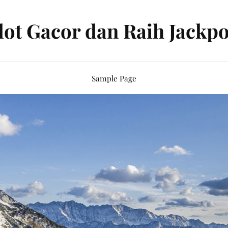
lot Gacor dan Raih Jackpo
Sample Page