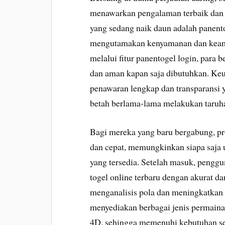
menawarkan pengalaman terbaik dan 
yang sedang naik daun adalah panento
mengutamakan kenyamanan dan keam
melalui fitur panentogel login, para
dan aman kapan saja dibutuhkan. Keun
penawaran lengkap dan transparansi
betah berlama-lama melakukan taruh
Bagi mereka yang baru bergabung, p
dan cepat, memungkinkan siapa saja 
yang tersedia. Setelah masuk, pengg
togel online terbaru dengan akurat d
menganalisis pola dan meningkatkan p
menyediakan berbagai jenis permaina
4D, sehingga memenuhi kebutuhan se