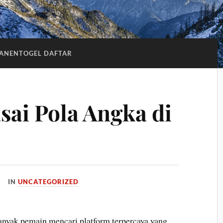
ANENTOGEL DAFTAR
ai Pola Angka di
IN
UNCATEGORIZED
banyak pemain mencari platform terpercaya yang