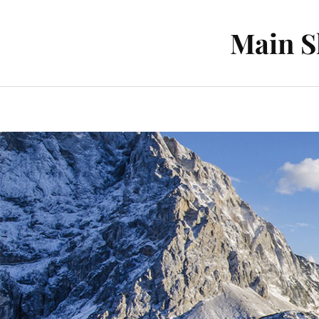
Main S