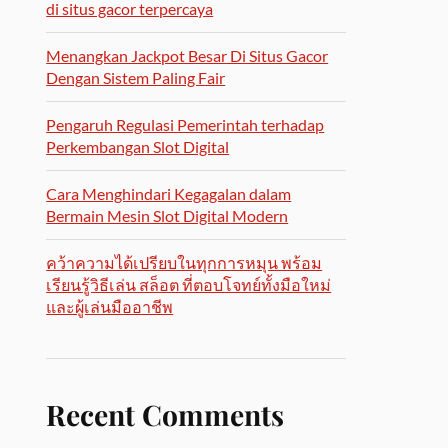
di situs gacor terpercaya
Menangkan Jackpot Besar Di Situs Gacor
Dengan Sistem Paling Fair
Pengaruh Regulasi Pemerintah terhadap
Perkembangan Slot Digital
Cara Menghindari Kegagalan dalam
Bermain Mesin Slot Digital Modern
คว้าความได้เปรียบในทุกการหมุน พร้อม
เรียนรู้วิธีเล่น สล็อต ที่ตอบโจทย์ทั้งมือใหม่
และผู้เล่นมืออาชีพ
Recent Comments