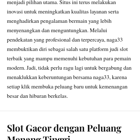
menjadi pilihan utama. Situs ini terus melakukan
inovasi untuk meningkatkan kualitas layanan serta
menghadirkan pengalaman bermain yang lebih
menyenangkan dan menguntungkan. Melalui
pendekatan yang profesional dan terpercaya, naga33
membuktikan diri sebagai salah satu platform judi slot
terbaik yang mampu memenuhi kebutuhan para pemain
modern. Jadi, tidak perlu ragu lagi untuk bergabung dan
menaklukkan keberuntungan bersama naga33, karena
setiap klik membuka peluang baru untuk kemenangan
besar dan hiburan berkelas.
Slot Gacor dengan Peluang
Menang Tinggi