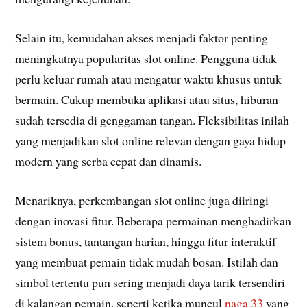
Selain itu, kemudahan akses menjadi faktor penting
meningkatnya popularitas slot online. Pengguna tidak
perlu keluar rumah atau mengatur waktu khusus untuk
bermain. Cukup membuka aplikasi atau situs, hiburan
sudah tersedia di genggaman tangan. Fleksibilitas inilah
yang menjadikan slot online relevan dengan gaya hidup
modern yang serba cepat dan dinamis.
Menariknya, perkembangan slot online juga diiringi
dengan inovasi fitur. Beberapa permainan menghadirkan
sistem bonus, tantangan harian, hingga fitur interaktif
yang membuat pemain tidak mudah bosan. Istilah dan
simbol tertentu pun sering menjadi daya tarik tersendiri
di kalangan pemain, seperti ketika muncul
naga 33
yang