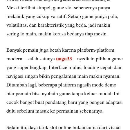
Meski terlihat simpel, game slot sebenernya punya
mekanik yang cukup variatif. Setiap game punya pola,
volatilitas, dan karakteristik yang beda, jadi makin
sering lo main, makin kerasa bedanya tiap mesin.
Banyak pemain juga betah karena platform-platform
naga33
modern—salah satunya
—nyediain pilihan game
yang super lengkap. Interface mulus, loading cepat, dan
navigasi ringan bikin pengalaman main makin nyaman.
Ditambah lagi, beberapa platform ngasih mode demo
biar pemain bisa nyobain game tanpa keluar modal. Ini
cocok banget buat pendatang baru yang pengen adaptasi
dulu sebelum masuk ke permainan sebenarnya.
Selain itu, daya tarik slot online bukan cuma dari visual