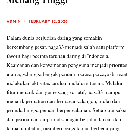
ADMIN
FEBRUARY 12, 2026
Dalam dunia perjudian daring yang semakin
berkembang pesat, naga33 menjadi salah satu platform
favorit bagi pecinta taruhan daring di Indonesia.
Keamanan dan kenyamanan pengguna menjadi prioritas
utama, sehingga banyak pemain merasa percaya diri saat
melakukan aktivitas taruhan melalui situs ini. Melalui
fitur menarik dan game yang variatif, naga33 mampu
menarik perhatian dari berbagai kalangan, mulai dari
pemula hingga pemain berpengalaman. Setiap transaksi
dan permainan dioptimalkan agar berjalan lancar dan
tanpa hambatan, memberi pengalaman berbeda yang