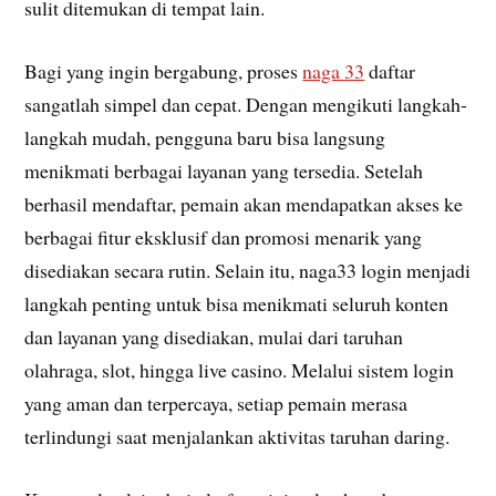
sulit ditemukan di tempat lain.
Bagi yang ingin bergabung, proses
naga 33
daftar
sangatlah simpel dan cepat. Dengan mengikuti langkah-
langkah mudah, pengguna baru bisa langsung
menikmati berbagai layanan yang tersedia. Setelah
berhasil mendaftar, pemain akan mendapatkan akses ke
berbagai fitur eksklusif dan promosi menarik yang
disediakan secara rutin. Selain itu, naga33 login menjadi
langkah penting untuk bisa menikmati seluruh konten
dan layanan yang disediakan, mulai dari taruhan
olahraga, slot, hingga live casino. Melalui sistem login
yang aman dan terpercaya, setiap pemain merasa
terlindungi saat menjalankan aktivitas taruhan daring.